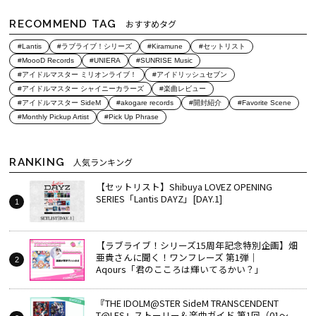
RECOMMEND TAG
おすすめタグ
#Lantis
#ラブライブ！シリーズ
#Kiramune
#セットリスト
#MoooD Records
#UNIERA
#SUNRISE Music
#アイドルマスター ミリオンライブ！
#アイドリッシュセブン
#アイドルマスター シャイニーカラーズ
#楽曲レビュー
#アイドルマスター SideM
#akogare records
#開封紹介
#Favorite Scene
#Monthly Pickup Artist
#Pick Up Phrase
RANKING
人気ランキング
【セットリスト】Shibuya LOVEZ OPENING
SERIES「Lantis DAYZ」[DAY.1]
【ラブライブ！シリーズ15周年記念特別企画】畑
亜貴さんに聞く！ワンフレーズ 第1弾｜
Aqours「君のこころは輝いてるかい？」
『THE IDOLM@STER SideM TRANSCENDENT
T@LES』ストーリー＆楽曲ガイド 第1回（01～