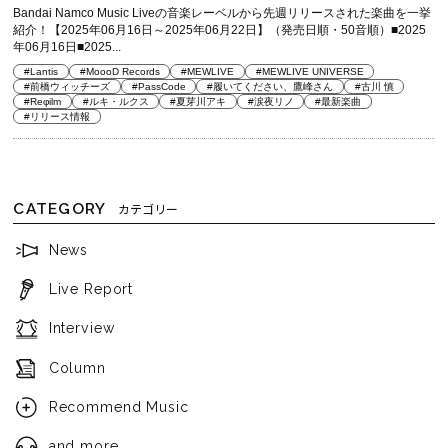
Bandai Namco Music Liveの音楽レーベルから先週リリースされた楽曲を一挙
紹介！【2025年06月16日～2025年06月22日】（発売日順・50音順）■2025
年06月16日■2025...
#Lantis
#MoooD Records
#MEWLIVE
#MEWLIVE UNIVERSE
#前橋ウィッチーズ
#PassCode
#履いてください、鷹峰さん
#古川 慎
#Reφilm
#ルキ・ルクス
#夏芽川アキ
#涙夜リノ
#最新楽曲
#リリース情報
CATEGORY
カテゴリー
News
Live Report
Interview
Column
Recommend Music
and more