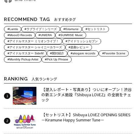
RECOMMEND TAG
おすすめタグ
#Lantis
#ラブライブ！シリーズ
#Kiramune
#セットリスト
#MoooD Records
#UNIERA
#SUNRISE Music
#アイドルマスター ミリオンライブ！
#アイドリッシュセブン
#アイドルマスター シャイニーカラーズ
#楽曲レビュー
#アイドルマスター SideM
#開封紹介
#akogare records
#Favorite Scene
#Monthly Pickup Artist
#Pick Up Phrase
RANKING
人気ランキング
【潜入レポート・写真あり】ついにオープン！渋谷
の新エンタメ施設『Shibuya LOVEZ』の全貌をチェ
ック
【セットリスト】Shibuya LOVEZ OPENING SERIES
－Kiramune Happy Summer Tune－