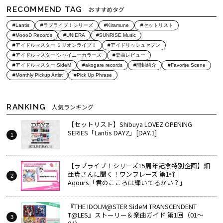
RECOMMEND TAG
おすすめタグ
#Lantis
#ラブライブ！シリーズ
#Kiramune
#セットリスト
#MoooD Records
#UNIERA
#SUNRISE Music
#アイドルマスター ミリオンライブ！
#アイドリッシュセブン
#アイドルマスター シャイニーカラーズ
#楽曲レビュー
#アイドルマスター SideM
#akogare records
#開封紹介
#Favorite Scene
#Monthly Pickup Artist
#Pick Up Phrase
RANKING
人気ランキング
【セットリスト】Shibuya LOVEZ OPENING
SERIES「Lantis DAYZ」[DAY.1]
【ラブライブ！シリーズ15周年記念特別企画】畑
亜貴さんに聞く！ワンフレーズ 第1弾｜
Aqours「君のこころは輝いてるかい？」
『THE IDOLM@STER SideM TRANSCENDENT
T@LES』ストーリー＆楽曲ガイド 第1回（01～