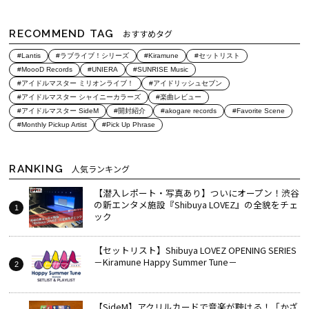
RECOMMEND TAG
おすすめタグ
#Lantis
#ラブライブ！シリーズ
#Kiramune
#セットリスト
#MoooD Records
#UNIERA
#SUNRISE Music
#アイドルマスター ミリオンライブ！
#アイドリッシュセブン
#アイドルマスター シャイニーカラーズ
#楽曲レビュー
#アイドルマスター SideM
#開封紹介
#akogare records
#Favorite Scene
#Monthly Pickup Artist
#Pick Up Phrase
RANKING
人気ランキング
【潜入レポート・写真あり】ついにオープン！渋谷
の新エンタメ施設『Shibuya LOVEZ』の全貌をチェ
ック
【セットリスト】Shibuya LOVEZ OPENING SERIES
－Kiramune Happy Summer Tune－
【SideM】アクリルカードで音楽が聴ける！「かざ