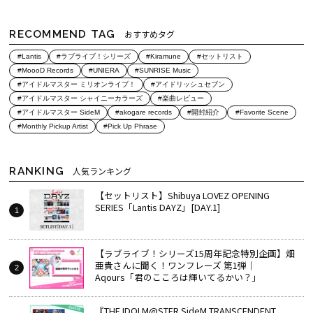
RECOMMEND TAG
おすすめタグ
#Lantis
#ラブライブ！シリーズ
#Kiramune
#セットリスト
#MoooD Records
#UNIERA
#SUNRISE Music
#アイドルマスター ミリオンライブ！
#アイドリッシュセブン
#アイドルマスター シャイニーカラーズ
#楽曲レビュー
#アイドルマスター SideM
#akogare records
#開封紹介
#Favorite Scene
#Monthly Pickup Artist
#Pick Up Phrase
RANKING
人気ランキング
【セットリスト】Shibuya LOVEZ OPENING
SERIES「Lantis DAYZ」[DAY.1]
【ラブライブ！シリーズ15周年記念特別企画】畑
亜貴さんに聞く！ワンフレーズ 第1弾｜
Aqours「君のこころは輝いてるかい？」
『THE IDOLM@STER SideM TRANSCENDENT