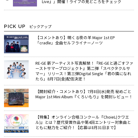
Live』」開催！ライブの見どころをチェック
PICK UP
ピックアップ
【コメントあり】明くる夜の羊 Major 1st EP
「cradle」全曲セルフライナーノーツ
RE-GE 新アーティスト写真解禁！『RE-GEと過ごすファ
ーストサマープロジェクト』第二弾「スペクタクルサ
マー」リリース！第三弾Digital Single「君の隣になれ
たら」8月7日(金)配信決定！
【開封紹介・コメントあり】7月8日(水)発売 秘めごと
Major 1st Mini Album『くろいもり』を開封レビュー！
【特集】オンライン合唱コンクール『ChoieL(クワエ
ル)』とは？歴代受賞作品や第4回エントリー対象曲と
ともに魅力をご紹介！【応募は8月31日まで】