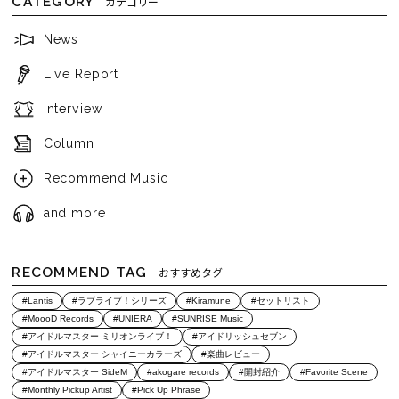
CATEGORY
カテゴリー
News
Live Report
Interview
Column
Recommend Music
and more
RECOMMEND TAG
おすすめタグ
#Lantis
#ラブライブ！シリーズ
#Kiramune
#セットリスト
#MoooD Records
#UNIERA
#SUNRISE Music
#アイドルマスター ミリオンライブ！
#アイドリッシュセブン
#アイドルマスター シャイニーカラーズ
#楽曲レビュー
#アイドルマスター SideM
#akogare records
#開封紹介
#Favorite Scene
#Monthly Pickup Artist
#Pick Up Phrase