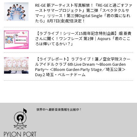
RE-GE 新アーティスト写真解禁！『RE-GEと過ごすファ
ーストサマープロジェクト』第二弾「スペクタクルサ
マー」リリース！第三弾Digital Single「君の隣になれ
たら」8月7日(金)配信決定！
【ラブライブ！シリーズ15周年記念特別企画】畑 亜貴
さんに聞く！ワンフレーズ 第1弾｜Aqours「君のここ
ろは輝いてるかい？」
【ライブレポート】ラブライブ！蓮ノ空女学院スクー
ルアイドルクラブ 6th Live Dream ～Bloom Garden
Party～ ＜Bloom Garden Party Stage／埼玉公演＞
Day.2 埼玉・ベルーナドーム
世界中へ最新音楽情報を出航中！