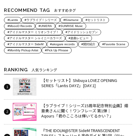
RECOMMEND TAG
おすすめタグ
#Lantis
#ラブライブ！シリーズ
#Kiramune
#セットリスト
#MoooD Records
#UNIERA
#SUNRISE Music
#アイドルマスター ミリオンライブ！
#アイドリッシュセブン
#アイドルマスター シャイニーカラーズ
#楽曲レビュー
#アイドルマスター SideM
#akogare records
#開封紹介
#Favorite Scene
#Monthly Pickup Artist
#Pick Up Phrase
RANKING
人気ランキング
【セットリスト】Shibuya LOVEZ OPENING
SERIES「Lantis DAYZ」[DAY.1]
【ラブライブ！シリーズ15周年記念特別企画】畑
亜貴さんに聞く！ワンフレーズ 第1弾｜
Aqours「君のこころは輝いてるかい？」
『THE IDOLM@STER SideM TRANSCENDENT
T@LES』ストーリー＆楽曲ガイド 第1回（01～