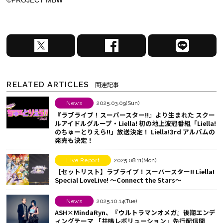
X
F
L
で
a
I
シ
c
N
ェ
e
E
RELATED ARTICLES
関連記事
ア
b
で
す
o
シ
News
2025.03.09(Sun)
『ラブライブ！スーパースター!!』より生まれた スクー
る
o
ェ
ルアイドルグループ・Liella! 初の地上波冠番組「Liella!
k
ア
のちゅーとりえら!!」放送決定！ Liella!3rd アルバムの
発売も決定！
で
す
シ
る
Live Report
2025.08.11(Mon)
ェ
【セットリスト】ラブライブ！スーパースター!! Liella!
ア
Special LoveLive! ～Connect the Stars～
す
News
2025.10.14(Tue)
る
ASH×MindaRyn、『ウルトラマンオメガ』後期エンデ
ィングテーマ 「共鳴レボリューション」先行配信開