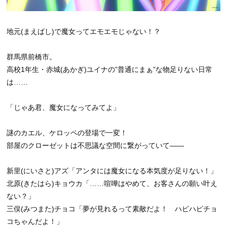
地元(まえばし)で魔女ってエモエモじゃない！？
群馬県前橋市。
高校1年生・赤城(あかぎ)ユイナの”普通にまぁ”な物足りない日常
は……
「じゃあ君、魔女になってみてよ」
謎のカエル、ケロッペの登場で一変！
部屋のクローゼットは不思議な空間に繋がっていて――
新里(にいさと)アズ「アンタには魔女になる本気度が足りない！」
北原(きたはら)キョウカ「……喧嘩はやめて、お客さんの願い叶え
ない？」
三俣(みつまた)チョコ「夢が見れるって素敵だよ！ ハピハピチョ
コちゃんだよ！」