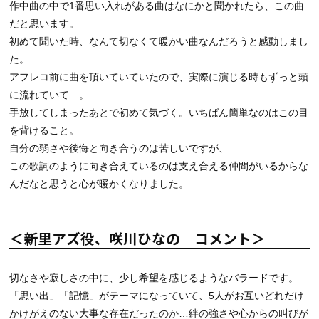
作中曲の中で1番思い入れがある曲はなにかと聞かれたら、この曲
だと思います。
初めて聞いた時、なんて切なくて暖かい曲なんだろうと感動しまし
た。
アフレコ前に曲を頂いていていたので、実際に演じる時もずっと頭
に流れていて…。
手放してしまったあとで初めて気づく。いちばん簡単なのはこの目
を背けること。
自分の弱さや後悔と向き合うのは苦しいですが、
この歌詞のように向き合えているのは支え合える仲間がいるからな
んだなと思うと心が暖かくなりました。
＜新里アズ役、咲川ひなの コメント＞
切なさや寂しさの中に、少し希望を感じるようなバラードです。
「思い出」「記憶」がテーマになっていて、5人がお互いどれだけ
かけがえのない大事な存在だったのか…絆の強さや心からの叫びが