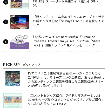
T@LES』ストーリー＆楽曲ガイド 第1回（01～
04）
【潜入レポート・写真あり】ついにオープン！渋谷
の新エンタメ施設『Shibuya LOVEZ』の全貌をチェ
ック
神谷浩史が届ける“Share”の時間――「Kiramune
Presents Hiroshi Kamiya Live Tour 2026『Share
Live』」開催！ライブの見どころをチェック
PICK UP
ピックアップ
TVアニメ『二十世紀電氣目録-ユーレカ・エヴリカ-』
五阿弥ルナによるオープニング主題歌、Ginger Rootに
よるエンディング主題歌を収録した主題歌CDのリリー
スが9月30日(水)に決定！
【コメント＆グッズ紹介】アイドルマスター SideM
2DMVシリーズ制作コメント＆グッズサンプルご紹介！
＜もふもふえん・C.FIRST＞