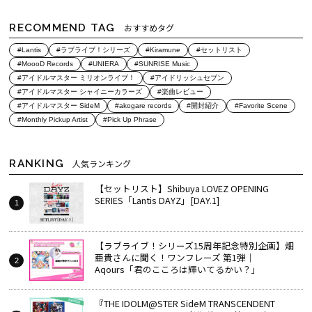
RECOMMEND TAG
おすすめタグ
#Lantis
#ラブライブ！シリーズ
#Kiramune
#セットリスト
#MoooD Records
#UNIERA
#SUNRISE Music
#アイドルマスター ミリオンライブ！
#アイドリッシュセブン
#アイドルマスター シャイニーカラーズ
#楽曲レビュー
#アイドルマスター SideM
#akogare records
#開封紹介
#Favorite Scene
#Monthly Pickup Artist
#Pick Up Phrase
RANKING
人気ランキング
【セットリスト】Shibuya LOVEZ OPENING
SERIES「Lantis DAYZ」[DAY.1]
【ラブライブ！シリーズ15周年記念特別企画】畑
亜貴さんに聞く！ワンフレーズ 第1弾｜
Aqours「君のこころは輝いてるかい？」
『THE IDOLM@STER SideM TRANSCENDENT