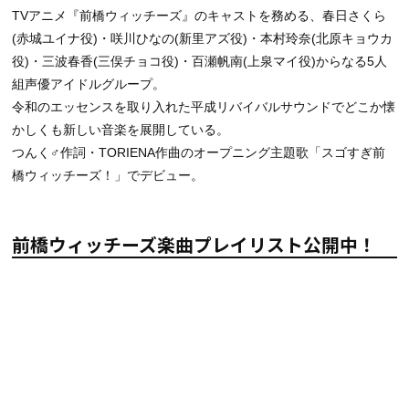
TVアニメ『前橋ウィッチーズ』のキャストを務める、春日さくら
(赤城ユイナ役)・咲川ひなの(新里アズ役)・本村玲奈(北原キョウカ
役)・三波春香(三俣チョコ役)・百瀬帆南(上泉マイ役)からなる5人
組声優アイドルグループ。
令和のエッセンスを取り入れた平成リバイバルサウンドでどこか懐
かしくも新しい音楽を展開している。
つんく♂作詞・TORIENA作曲のオープニング主題歌「スゴすぎ前
橋ウィッチーズ！」でデビュー。
前橋ウィッチーズ楽曲プレイリスト公開中！