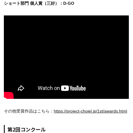
ショート部門 個人賞（三好）：D-GO
その他受賞作品はこちら：
https://project-choiel.jp/1st/awards.html
第2回コンクール