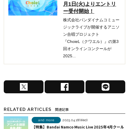
月1日(火)よりエントリ
ー受付開始！
株式会社バンダイナムコミュー
ジックライブが開催するアニソ
ン合唱プロジェクト
『ChoieL（クワエル）』の第3
回オンラインコンクールが
2025...
X
F
L
で
a
I
シ
c
N
ェ
e
E
RELATED ARTICLES
関連記事
ア
b
で
す
o
シ
and more
2025.04.16(Wed)
【特集】Bandai Namco Music Live 2025年4月クール
る
o
ェ