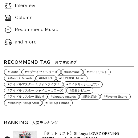
Interview
Column
Recommend Music
and more
RECOMMEND TAG
おすすめタグ
#Lantis
#ラブライブ！シリーズ
#Kiramune
#セットリスト
#MoooD Records
#UNIERA
#SUNRISE Music
#アイドルマスター ミリオンライブ！
#アイドリッシュセブン
#アイドルマスター シャイニーカラーズ
#楽曲レビュー
#アイドルマスター SideM
#akogare records
#開封紹介
#Favorite Scene
#Monthly Pickup Artist
#Pick Up Phrase
RANKING
人気ランキング
【セットリスト】Shibuya LOVEZ OPENING