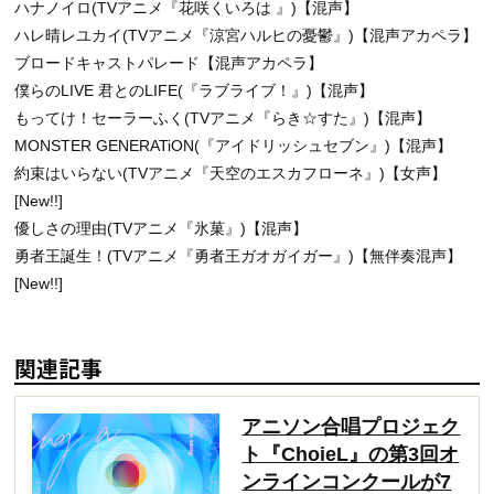
ハナノイロ(TVアニメ『花咲くいろは 』)【混声】
ハレ晴レユカイ(TVアニメ『涼宮ハルヒの憂鬱』)【混声アカペラ】
ブロードキャストパレード【混声アカペラ】
僕らのLIVE 君とのLIFE(『ラブライブ！』)【混声】
もってけ！セーラーふく(TVアニメ『らき☆すた』)【混声】
MONSTER GENERATiON(『アイドリッシュセブン』)【混声】
約束はいらない(TVアニメ『天空のエスカフローネ』)【女声】
[New!!]
優しさの理由(TVアニメ『氷菓』)【混声】
勇者王誕生！(TVアニメ『勇者王ガオガイガー』)【無伴奏混声】
[New!!]
関連記事
アニソン合唱プロジェク
ト『ChoieL』の第3回オ
ンラインコンクールが7