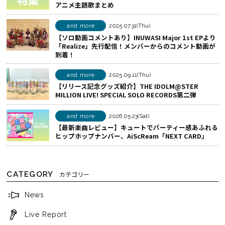
アニメ主題歌まとめ
k
ア
で
す
and more
2025.07.31(Thu)
シ
る
【ソロ動画コメントあり】INUWASI Major 1st EPより
「Realize」先行配信！メンバーからのコメント動画が
ェ
到着！
ア
す
and more
2025.09.11(Thu)
る
【リリース記念グッズ紹介】THE IDOLM@STER
MILLION LIVE! SPECIAL SOLO RECORDS第二弾
and more
2026.05.23(Sat)
【最新楽曲レビュー】キュートでパーティー感あふれる
ヒップホップナンバー、AiScReam「NEXT CARD」
CATEGORY
カテゴリー
News
Live Report