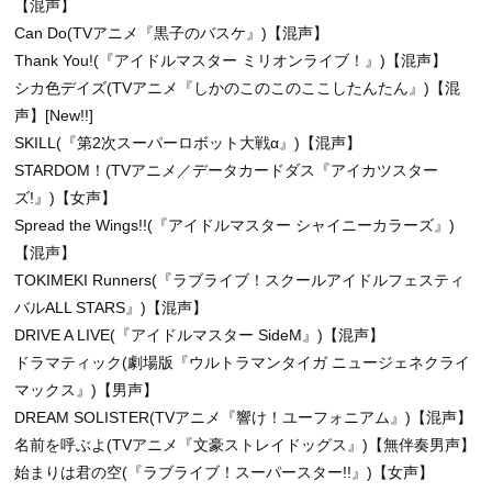
【混声】
Can Do(TVアニメ『黒子のバスケ』)【混声】
Thank You!(『アイドルマスター ミリオンライブ！』)【混声】
シカ色デイズ(TVアニメ『しかのこのこのここしたんたん』)【混
声】[New!!]
SKILL(『第2次スーパーロボット大戦α』)【混声】
STARDOM！(TVアニメ／データカードダス『アイカツスター
ズ!』)【女声】
Spread the Wings!!(『アイドルマスター シャイニーカラーズ』)
【混声】
TOKIMEKI Runners(『ラブライブ！スクールアイドルフェスティ
バルALL STARS』)【混声】
DRIVE A LIVE(『アイドルマスター SideM』)【混声】
ドラマティック(劇場版『ウルトラマンタイガ ニュージェネクライ
マックス』)【男声】
DREAM SOLISTER(TVアニメ『響け！ユーフォニアム』)【混声】
名前を呼ぶよ(TVアニメ『文豪ストレイドッグス』)【無伴奏男声】
始まりは君の空(『ラブライブ！スーパースター!!』)【女声】