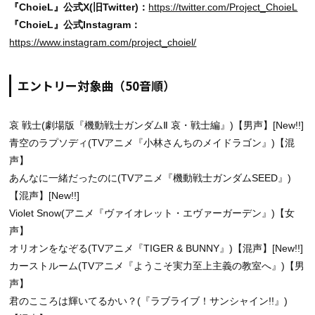
『ChoieL』公式X(旧Twitter)：
https://twitter.com/Project_ChoieL
『ChoieL』公式Instagram：
https://www.instagram.com/project_choiel/
エントリー対象曲（50音順）
哀 戦士(劇場版『機動戦士ガンダムⅡ 哀・戦士編』)【男声】[New!!]
青空のラプソディ(TVアニメ『小林さんちのメイドラゴン』)【混
声】
あんなに一緒だったのに(TVアニメ『機動戦士ガンダムSEED』)
【混声】[New!!]
Violet Snow(アニメ『ヴァイオレット・エヴァーガーデン』)【女
声】
オリオンをなぞる(TVアニメ『TIGER & BUNNY』)【混声】[New!!]
カーストルーム(TVアニメ『ようこそ実力至上主義の教室へ』)【男
声】
君のこころは輝いてるかい？(『ラブライブ！サンシャイン!!』)