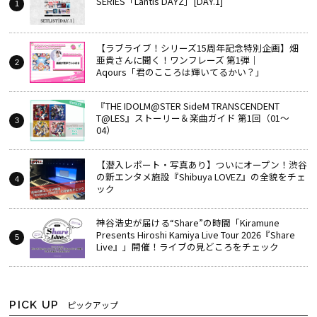
SERIES「Lantis DAYZ」[DAY.1]
【ラブライブ！シリーズ15周年記念特別企画】畑
亜貴さんに聞く！ワンフレーズ 第1弾｜
Aqours「君のこころは輝いてるかい？」
『THE IDOLM@STER SideM TRANSCENDENT
T@LES』ストーリー＆楽曲ガイド 第1回（01～
04）
【潜入レポート・写真あり】ついにオープン！渋谷
の新エンタメ施設『Shibuya LOVEZ』の全貌をチェ
ック
神谷浩史が届ける“Share”の時間――「Kiramune
Presents Hiroshi Kamiya Live Tour 2026『Share
Live』」開催！ライブの見どころをチェック
PICK UP
ピックアップ