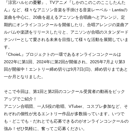
『涼宮ハルヒの憂鬱』、TVアニメ『しかのこのこのここしたんた
ん』など、様々なアニソン音楽を手掛ける音楽レーベル・Lantisの
楽曲を中心に、20曲を超えるアニソンを合唱曲へとアレンジ。定
期的にオンラインコンクールを開催したり、合唱アレンジの楽曲ア
ルバムや楽譜をリリースしたりと、アニソンが合唱のスタンダード
ナンバーとして愛される未来を目指して様々な活動を展開していま
す。
『ChoieL』プロジェクトの一環であるオンラインコンクールは
2022年に第1回、2024年に第2回が開催され、2025年7月より第3
回が開催中！エントリー締め切りは9月7日(日)、締め切りまであと
一か月となりました。
そこで今回は、第1回と第2回のコンクール受賞者の動画をピック
アップでご紹介！
アニソン合唱団、一人5役の歌唱、VTuber、コスプレ参加など、そ
れぞれの個性が光るエントリー作品が多数揃っています。いつで
も・どこでも・だれとでも応募できるのがオンラインコンクールの
強み！ぜひ気軽に、奮ってご応募ください。