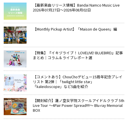
【最新楽曲リリース情報】Bandai Namco Music Live
2026年07月27日～2026年08月02日
【Monthly Pickup Artist】「Maison de Queen」編
【特集】『イキヅライブ！ LOVELIVE! BLUEBIRD』記事
まとめ│コラム＆ライブレポート選
【コメントあり】ChouChoデビュー15周年記念プレイ
リスト 第2弾｜「twilight little star」
「kaleidoscope」など5曲を紹介
【開封紹介】蓮ノ空女学院スクールアイドルクラブ 5th
Live Tour ～4Pair Power Spread!!!!～ Blu-ray Memorial
BOX