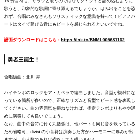
16 分音符も、サラッと歌うのではなくグイグイと詰め込むように
歌うと、印象的な歌詞に寄り添えるでしょうか。はみ出ることを恐
れず、合唱のみなさんもソリスティックな意識を持って！ピアノパ
ートはタイで延びる音にもビートを感じられるといいですね。
譜面ダウンロードはこちら：
https://lnk.to/BNML005681162
勇者王誕生！
合唱編曲：北川 昇
ハイテンポのロックをア・カペラで編曲しました。音型が複雑にな
っている箇所が多いので、正確なリズムと音型でビート感を表現し
てください。曲の雰囲気を損ねなければ、指定テンポよりもやや遅
めに演奏しても良いでしょう。
なお、曲中の音符に付く丸括弧は、他パートも同じ音を歌っている
ため省略可、divisi の小音符は演奏した方がハーモニーに厚みが出
ますが、少人数であれば省略しても構いません。