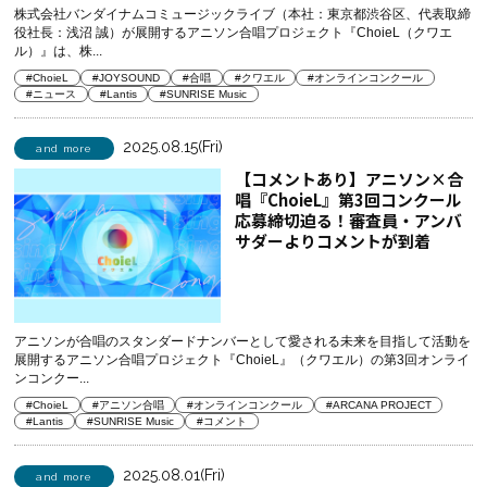
株式会社バンダイナムコミュージックライブ（本社：東京都渋谷区、代表取締
役社長：浅沼 誠）が展開するアニソン合唱プロジェクト『ChoieL（クワエ
ル）』は、株...
#ChoieL
#JOYSOUND
#合唱
#クワエル
#オンラインコンクール
#ニュース
#Lantis
#SUNRISE Music
2025.08.15(Fri)
and more
【コメントあり】アニソン×合
唱『ChoieL』第3回コンクール
応募締切迫る！審査員・アンバ
サダーよりコメントが到着
アニソンが合唱のスタンダードナンバーとして愛される未来を目指して活動を
展開するアニソン合唱プロジェクト『ChoieL』（クワエル）の第3回オンライ
ンコンクー...
#ChoieL
#アニソン合唱
#オンラインコンクール
#ARCANA PROJECT
#Lantis
#SUNRISE Music
#コメント
2025.08.01(Fri)
and more