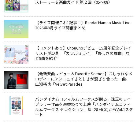
ストーリー＆楽曲ガイド 第２回（05～08）
【ライブ開催これ1記事！】Bandai Namco Music Live
2026年8月ライブ開催まとめ
【コメントあり】ChouChoデビュー15周年記念プレイ
リスト 第1弾｜「カワルミライ」「優しさの理由」な
ど5曲を紹介
【最新楽曲レビュー＆Favorite Scenes】おしゃれなメ
ロディーにアンニュイさと甘さが混ざり合った一曲、
広瀬裕也「Velvet Parade」
バンダイナムコフィルムワークスが贈る、珠玉のライ
ブラリー作品を週替わりで上映「バンダイナムコフィ
ルムワークス セレクション」8月28日(金)からVol.1スタ
ート