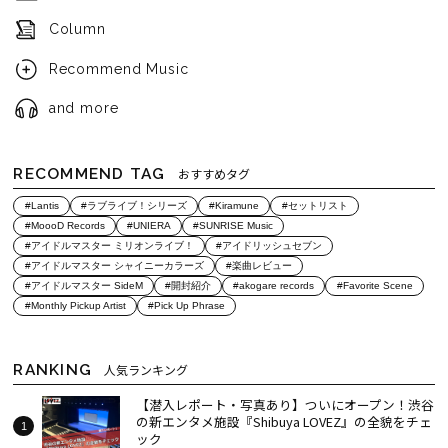
Column
Recommend Music
and more
RECOMMEND TAG
おすすめタグ
#Lantis
#ラブライブ！シリーズ
#Kiramune
#セットリスト
#MoooD Records
#UNIERA
#SUNRISE Music
#アイドルマスター ミリオンライブ！
#アイドリッシュセブン
#アイドルマスター シャイニーカラーズ
#楽曲レビュー
#アイドルマスター SideM
#開封紹介
#akogare records
#Favorite Scene
#Monthly Pickup Artist
#Pick Up Phrase
RANKING
人気ランキング
【潜入レポート・写真あり】ついにオープン！渋谷
の新エンタメ施設『Shibuya LOVEZ』の全貌をチェ
ック