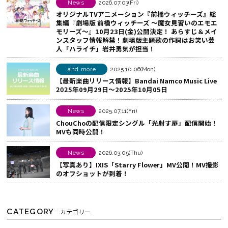
す
o
シ
News
2026.07.03(Fri)
オリジナルTVアニメーション『前橋ウィッチーズ』総
る
o
ェ
集編『劇場版 前橋ウィッチーズ ～魔女見習いのエモエ
k
ア
モリーズ～』10月23日(金)公開決定！ あらすじ＆メイ
ンスタッフ情報解禁！劇場版主題歌の作詞はお笑い芸
で
す
人「ハライチ」岩井勇気が担当！
シ
る
ェ
and more
2025.10.06(Mon)
ア
【最新楽曲リリース情報】Bandai Namco Music Live
2025年09月29日～2025年10月05日
す
る
News
2025.07.11(Fri)
ChouChoの配信限定シングル「光射す扉」配信開始！
MVも同時公開！
News
2026.03.05(Thu)
【写真あり】IXIS「Starry Flower」MV公開！MV撮影
のオフショットが到着！
CATEGORY
カテゴリー