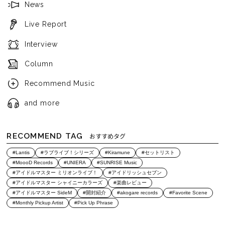
News
Live Report
Interview
Column
Recommend Music
and more
RECOMMEND TAG
おすすめタグ
#Lantis
#ラブライブ！シリーズ
#Kiramune
#セットリスト
#MoooD Records
#UNIERA
#SUNRISE Music
#アイドルマスター ミリオンライブ！
#アイドリッシュセブン
#アイドルマスター シャイニーカラーズ
#楽曲レビュー
#アイドルマスター SideM
#開封紹介
#akogare records
#Favorite Scene
#Monthly Pickup Artist
#Pick Up Phrase