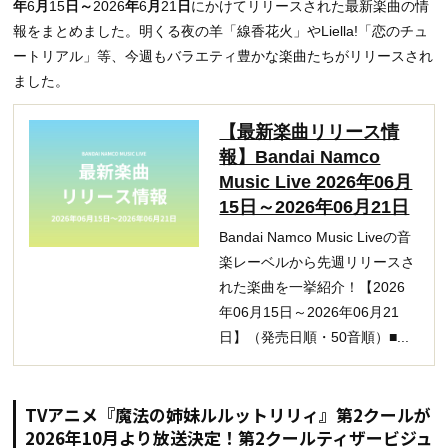
年
6
月
15
日～
2026
年
6
月
21
日
にかけてリリースされた最新楽曲の情
報をまとめました。明くる夜の羊「線香花火」やLiella!「恋のチュ
ートリアル」等、今週もバラエティ豊かな楽曲たちがリリースされ
ました。
【最新楽曲リリース情
報】Bandai Namco
Music Live 2026年06月
15日～2026年06月21日
Bandai Namco Music Liveの音
楽レーベルから先週リリースさ
れた楽曲を一挙紹介！【2026
年06月15日～2026年06月21
日】（発売日順・50音順）■...
TVアニメ『魔法の姉妹ルルットリリィ』第2クールが
2026年10月より放送決定！第2クールティザービジュ