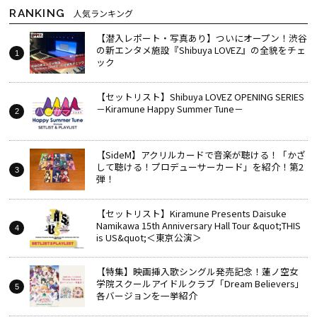
RANKING
人気ランキング
【潜入レポート・写真あり】ついにオープン！渋谷
の新エンタメ施設『Shibuya LOVEZ』の全貌をチェ
ック
【セットリスト】Shibuya LOVEZ OPENING SERIES
－Kiramune Happy Summer Tune－
【SideM】アクリルカードで音楽が聴ける！「かざ
して聴ける！プロデューサーカード」を紹介！第2
弾！
【セットリスト】Kiramune Presents Daisuke
Namikawa 15th Anniversary Hall Tour &quot;THIS
is US&quot;＜東京公演＞
【特集】映画挿入歌シングル発売記念！蓮ノ空女
学院スクールアイドルクラブ「Dream Believers」
各バージョンを一挙紹介