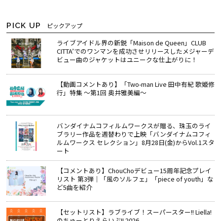
PICK UP
ピックアップ
ライブアイドル界の新鋭「Maison de Queen」CLUB
CITTA’でのワンマンを成功させリリースしたメジャーデ
ビュー曲のジャケットはユニークな仕上がりに！
【動画コメントあり】「Two-man Live 田中有紀 歌姫修
行」特集 ～第1回 奥井雅美編～
バンダイナムコフィルムワークスが贈る、珠玉のライ
ブラリー作品を週替わりで上映「バンダイナムコフィ
ルムワークス セレクション」8月28日(金)からVol.1スタ
ート
【コメントあり】ChouChoデビュー15周年記念プレイ
リスト 第3弾｜「風のソルフェ」「piece of youth」な
ど5曲を紹介
【セットリスト】ラブライブ！スーパースター!! Liella!
のちゅーとりえらいぶ!! 2026