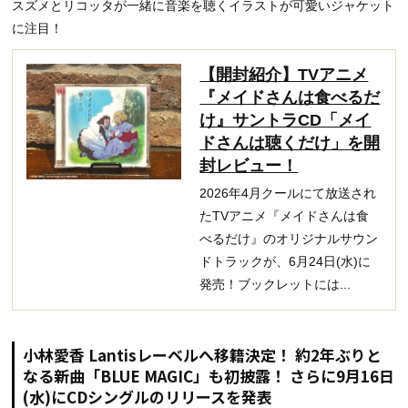
スズメとリコッタが一緒に音楽を聴くイラストが可愛いジャケット
に注目！
【開封紹介】TVアニメ
『メイドさんは食べるだ
け』サントラCD「メイ
ドさんは聴くだけ」を開
封レビュー！
2026年4月クールにて放送され
たTVアニメ『メイドさんは食
べるだけ』のオリジナルサウン
ドトラックが、6月24日(水)に
発売！ブックレットには...
小林愛香 Lantisレーベルへ移籍決定！ 約2年ぶりと
なる新曲「BLUE MAGIC」も初披露！ さらに9月16日
(水)にCDシングルのリリースを発表