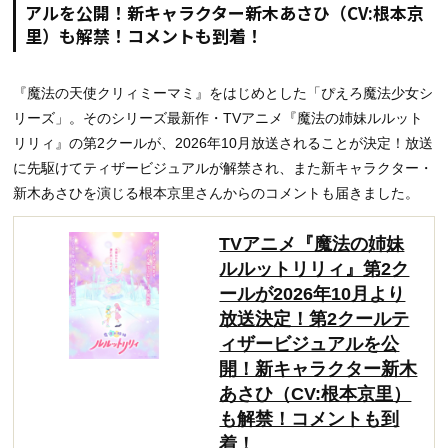
アルを公開！新キャラクター新木あさひ（CV:根本京
里）も解禁！コメントも到着！
『魔法の天使クリィミーマミ』をはじめとした「ぴえろ魔法少女シ
リーズ」。そのシリーズ最新作・TVアニメ『魔法の姉妹ルルット
リリィ』の第2クールが、2026年10月放送されることが決定！放送
に先駆けてティザービジュアルが解禁され、また新キャラクター・
新木あさひを演じる根本京里さんからのコメントも届きました。
TVアニメ『魔法の姉妹
ルルットリリィ』第2ク
ールが2026年10月より
放送決定！第2クールテ
ィザービジュアルを公
開！新キャラクター新木
あさひ（CV:根本京里）
も解禁！コメントも到
着！