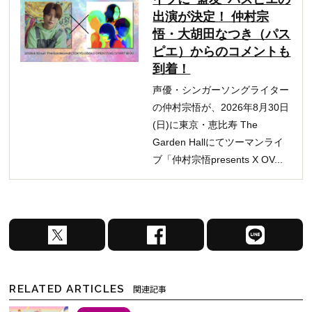
出演が決定！ 仲村宗
悟・大胡田なつき（パス
ピエ）からのコメントも
到着！
声優・シンガーソングライター
の仲村宗悟が、2026年8月30日
(日)に東京・恵比寿 The
Garden Hallにてツーマンライ
ブ「仲村宗悟presents X OV...
X
F
L
で
a
I
シ
c
N
ェ
e
E
RELATED ARTICLES
関連記事
ア
b
で