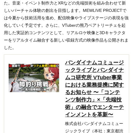
た。音楽・イベント制作力とXRなどの先端技術を組み合わせて新
しいバーチャル体験の創出を目指します。MEWLIVE PROJECTで
は今夏から技術活用を進め、配信映像やライブステージの表現を強
化していく予定です。さらに、VTuberの熊乃ベアトリーチェを起
用した実証的コンテンツとして、リアルロケ映像と3Dキャラクタ
ーをリアルタイム融合する新しい収録方式の映像作品も公開されま
した。
バンダイナムコミュージ
ックライブとバンダイナ
ムコ研究所 VTuber事業
における業務提携に関す
るお知らせ 〜「コンテ
ンツ制作力」×「先端技
術」の融合でエンターテ
インメントを革新〜
株式会社バンダイナムコミュー
ジックライブ（本社：東京都渋