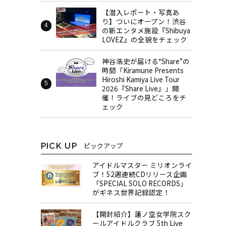
【潜入レポート・写真あ
り】ついにオープン！渋谷
の新エンタメ施設『Shibuya
LOVEZ』の全貌をチェック
神谷浩史が届ける“Share”の
時間――「Kiramune Presents
Hiroshi Kamiya Live Tour
2026『Share Live』」開
催！ライブの見どころをチ
ェック
PICK UP
ピックアップ
アイドルマスター ミリオンライ
ブ！52週連続CDリリース企画
「SPECIAL SOLO RECORDS」
がギネス世界記録認定！
【開封紹介】蓮ノ空女学院スク
ールアイドルクラブ 5th Live