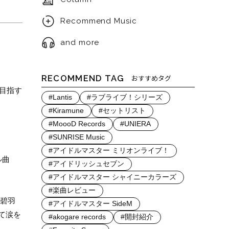
Recommend Music
and more
RECOMMEND TAG
おすすめタグ
目指す
#Lantis
#ラブライブ！シリーズ
#Kiramune
#セットリスト
#MoooD Records
#UNIERA
#SUNRISE Music
#アイドルマスター ミリオンライブ！
ル曲
#アイドリッシュセブン
#アイドルマスター シャイニーカラーズ
#楽曲レビュー
咲碧羽
#アイドルマスター SideM
て涙を
#akogare records
#開封紹介