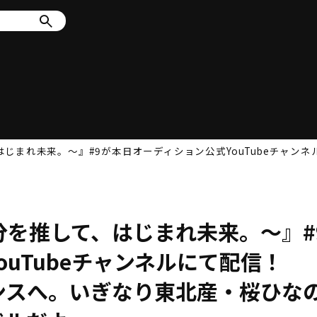
を推して、はじまれ未来。〜』#9が本日オーディション公式YouTube
t 〜自分を推して、はじまれ未来。〜』#
uTubeチャンネルにて配信！
ンスへ。いぎなり東北産・桜ひな