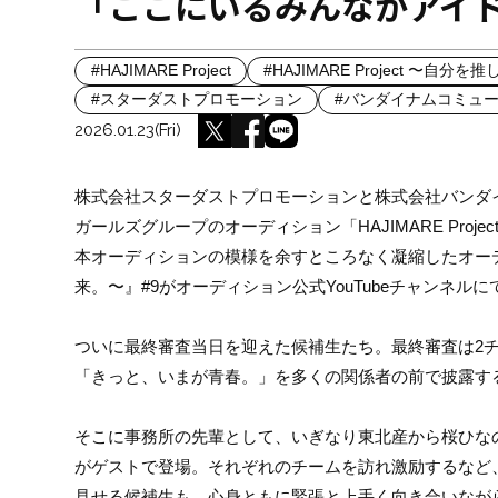
「ここにいるみんながアイ
#HAJIMARE Project
#HAJIMARE Project 〜自
#スターダストプロモーション
#バンダイナムコミュ
2026.01.23(Fri)
株式会社スターダストプロモーションと株式会社バンダイ
ガールズグループのオーディション「HAJIMARE Projec
本オーディションの模様を余すところなく凝縮したオーディショ
来。〜』#9がオーディション公式YouTubeチャンネルにて
ついに最終審査当日を迎えた候補生たち。最終審査は2
「きっと、いまが青春。」を多くの関係者の前で披露す
そこに事務所の先輩として、いぎなり東北産から桜ひなのと伊
がゲストで登場。それぞれのチームを訪れ激励するなど
見せる候補生も。心身ともに緊張と上手く向き合いなが