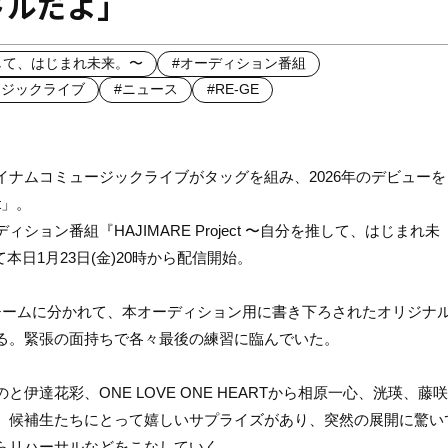
ドルだよ」
分を推して、はじまれ未来。〜
#オーディション番組
ージックライブ
#ニュース
#RE-GE
ナムコミュージックライブがタッグを組み、2026年のデビューを
t」。
ン番組『HAJIMARE Project 〜自分を推して、はじまれ未
本日1月23日(金)20時から配信開始。
チームに分かれて、本オーディション用に書き下ろされたオリジナ
る。緊張の面持ちで各々最後の練習に臨んでいた。
達花彩、ONE LOVE ONE HEARTから相原一心、洸瑛、藤
、候補生たちにとって嬉しいサプライズがあり、突然の展開に驚い
らリハーサルなどをこなしていく。