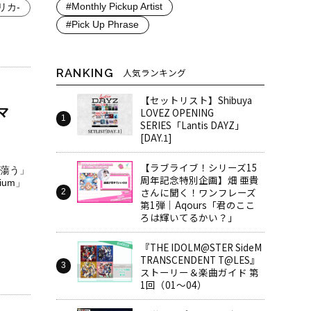
#Monthly Pickup Artist
リカ-
#Pick Up Phrase
RANKING
人気ランキング
【セットリスト】Shibuya
マ
LOVEZ OPENING
SERIES「Lantis DAYZ」
[DAY.1]
【ラブライブ！シリーズ15
蕩う」
周年記念特別企画】畑 亜貴
ium」
さんに聞く！ワンフレーズ
第1弾｜Aqours「君のここ
ろは輝いてるかい？」
『THE IDOLM@STER SideM
TRANSCENDENT T@LES』
ストーリー＆楽曲ガイド 第
1回（01～04）