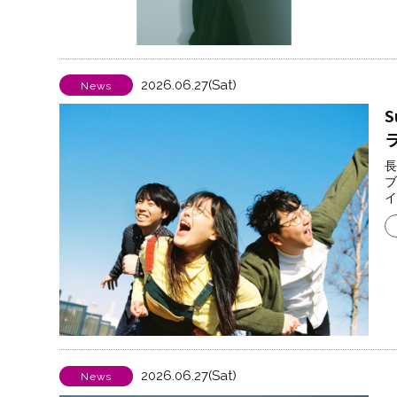
2026.06.27(Sat)
News
S
長
ブ
イ
2026.06.27(Sat)
News