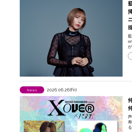
挿
藍
o
が
2026.06.26(Fri)
News
声
寿
る