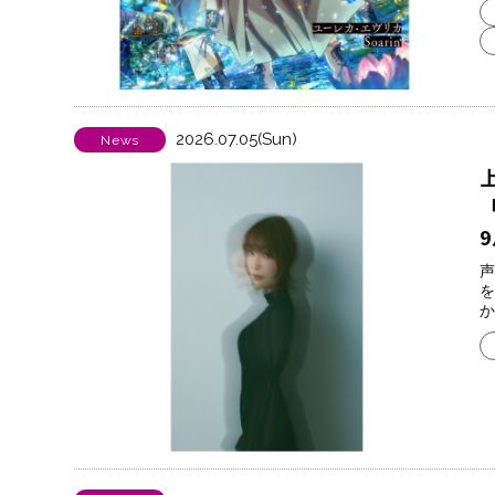
2026.07.05(Sun)
News
声
を
か