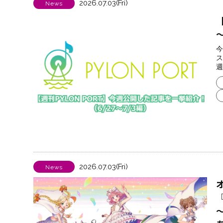
2026.07.03(Fri)
News
～
今
ス
週
2026.07.03(Fri)
News