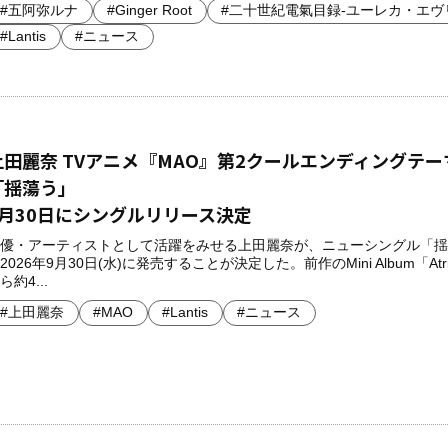
#五阿弥ルナ
#Ginger Root
#二十世紀電氣目録-ユーレカ・エヴ
#Lantis
#ニュース
上田麗奈 TVアニメ『MAO』第2クールエンディングテー
「揺蕩う」
9月30日にシングルリリース決定
優・アーティストとして活躍をみせる上田麗奈が、ニューシングル「揺
2026年9月30日(水)に発売することが決定した。前作のMini Album「Atr
ら約4...
#上田麗奈
#MAO
#Lantis
#ニュース