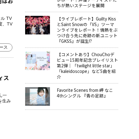
詞はお
ちが熱いステージを展開
【ライブレポート】Guilty Kiss
 TV
とSaint Snowの「VS」ツーマ
度、TV
ンライブをレポート！情熱をぶ
つけ合う先に奇跡の新ユニット
『GKSS』が誕生!?
ース
【コメントあり】ChouChoデ
ビュー15周年記念プレイリスト
第2弾｜「twilight little star」
「kaleidoscope」など5曲を紹
ィス
介
Favorite Scenes from 岬 なこ
4thシングル 『青の足跡』
ん一
を生み