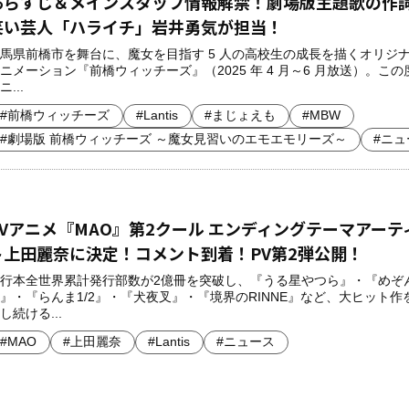
あらすじ＆メインスタッフ情報解禁！劇場版主題歌の作
笑い芸人「ハライチ」岩井勇気が担当！
馬県前橋市を舞台に、魔女を目指す 5 人の高校生の成長を描くオリジナル
ニメーション『前橋ウィッチーズ』（2025 年 4 月～6 月放送）。この
ニ...
#前橋ウィッチーズ
#Lantis
#まじょえも
#MBW
#劇場版 前橋ウィッチーズ ～魔女見習いのエモエモリーズ～
#ニュ
TVアニメ『MAO』第2クール エンディングテーマアーテ
ト上田麗奈に決定！コメント到着！PV第2弾公開！
行本全世界累計発行部数が2億冊を突破し、『うる星やつら』・『めぞ
』・『らんま1/2』・『犬夜叉』・『境界のRINNE』など、大ヒット作
し続ける...
#MAO
#上田麗奈
#Lantis
#ニュース