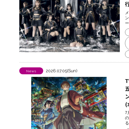
メ
ン
ー
2026.07.05(Sun)
News
7
の
る