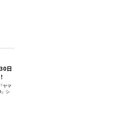
30日
！
作『ヤマ
9』シ