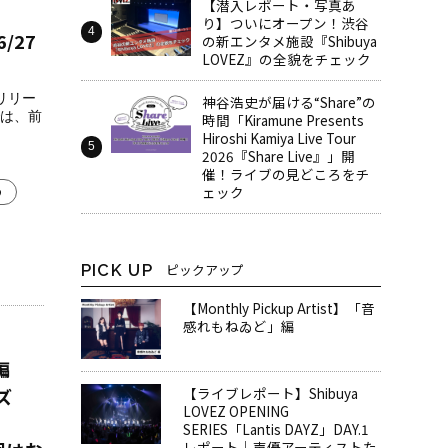
【潜入レポート・写真あ
り】ついにオープン！渋谷
/27
の新エンタメ施設『Shibuya
LOVEZ』の全貌をチェック
曲リリー
神谷浩史が届ける“Share”の
は、前
時間――「Kiramune Presents
Hiroshi Kamiya Live Tour
2026『Share Live』」開
催！ライブの見どころをチ
ェック
め
PICK UP
ピックアップ
【Monthly Pickup Artist】「音
感れもねゐど」編
編
ズ
【ライブレポート】Shibuya
LOVEZ OPENING
SERIES「Lantis DAYZ」DAY.1
レポート｜声優アーティストた