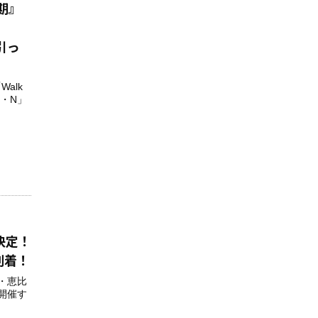
期』
引っ
alk
O・N」
決定！
到着！
京・恵比
を開催す