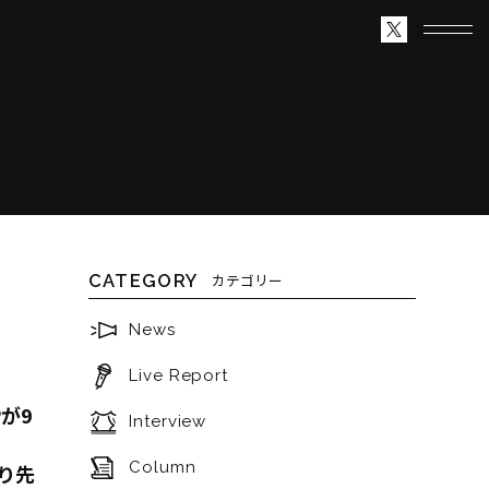
CATEGORY
カテゴリー
News
Live Report
Pが9
Interview
Column
より先