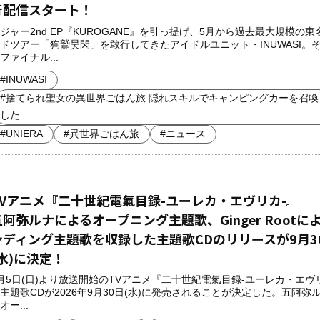
行配信スタート！
ジャー2nd EP『KUROGANE』を引っ提げ、5月から過去最大規模の東
ドツアー「狗鷲昊閃」を敢行してきたアイドルユニット・INUWASI。
ファイナル...
#INUWASI
#捨てられ聖女の異世界ごはん旅 隠れスキルでキャンピングカーを召喚
した
#UNIERA
#異世界ごはん旅
#ニュース
TVアニメ『二十世紀電氣目録-ユーレカ・エヴリカ-』
五阿弥ルナによるオープニング主題歌、Ginger Rootに
ンディング主題歌を収録した主題歌CDのリリースが9月3
(水)に決定！
月5日(日)より放送開始のTVアニメ『二十世紀電氣目録-ユーレカ・エヴ
主題歌CDが2026年9月30日(水)に発売されることが決定した。五阿弥
オー...