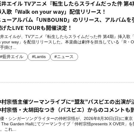
藍井エイル TVアニメ『転生したらスライムだった件 第4
入歌「Walk on your way」配信リリース！
ニューアルバム「UNBOUND」のリリース、アルバムを
提げたLIVE TOURも開催決定！
井エイルが、TVアニメ『転生したらスライムだった件 第4期』挿入歌「W
n your way」を配信リリースした。本楽曲は劇伴を担当している「R・
手掛け...
#藍井エイル
#Lantis
#ニュース
仲村宗悟主催ツーマンライブに“盟友”パスピエの出演が
仲村宗悟・大胡田なつき（パスピエ）からのコメントも
優・シンガーソングライターの仲村宗悟が、2026年8月30日(日)に東
 The Garden Hallにてツーマンライブ「仲村宗悟presents X OVER」
。これ...