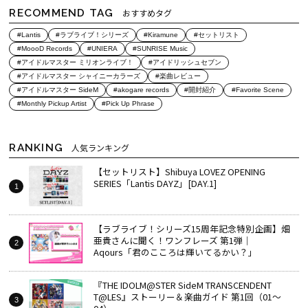
RECOMMEND TAG
おすすめタグ
#Lantis
#ラブライブ！シリーズ
#Kiramune
#セットリスト
#MoooD Records
#UNIERA
#SUNRISE Music
#アイドルマスター ミリオンライブ！
#アイドリッシュセブン
#アイドルマスター シャイニーカラーズ
#楽曲レビュー
#アイドルマスター SideM
#akogare records
#開封紹介
#Favorite Scene
#Monthly Pickup Artist
#Pick Up Phrase
RANKING
人気ランキング
【セットリスト】Shibuya LOVEZ OPENING
SERIES「Lantis DAYZ」[DAY.1]
【ラブライブ！シリーズ15周年記念特別企画】畑
亜貴さんに聞く！ワンフレーズ 第1弾｜
Aqours「君のこころは輝いてるかい？」
『THE IDOLM@STER SideM TRANSCENDENT
T@LES』ストーリー＆楽曲ガイド 第1回（01～