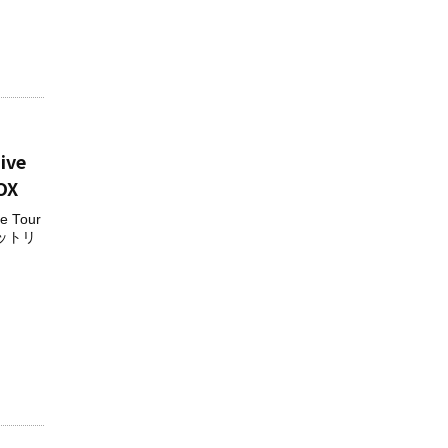
ve
OX
Tour
！セットリ