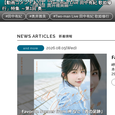
【動画コメントあり】「Two-man Live 田中有紀 歌姫修
行」特集 ～第1回 奥...
#田中有紀
#奥井雅美
#Two-man Live 田中有紀 歌姫修行
NEWS ARTICLES
新着情報
2026.08.05(Wed)
and more
F
岬
本
29