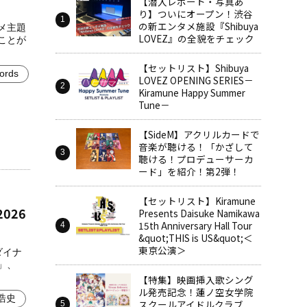
【潜入レポート・写真あ
り】ついにオープン！渋谷
の新エンタメ施設『Shibuya
ニメ主題
LOVEZ』の全貌をチェック
ことが
【セットリスト】Shibuya
ords
LOVEZ OPENING SERIES－
Kiramune Happy Summer
Tune－
【SideM】アクリルカードで
音楽が聴ける！「かざして
聴ける！プロデューサーカ
ード」を紹介！第2弾！
【セットリスト】Kiramune
2026
Presents Daisuke Namikawa
15th Anniversary Hall Tour
&quot;THIS is US&quot;＜
東京公演＞
ンダイナ
」、
【特集】映画挿入歌シング
ル発売記念！蓮ノ空女学院
浩史
スクールアイドルクラブ