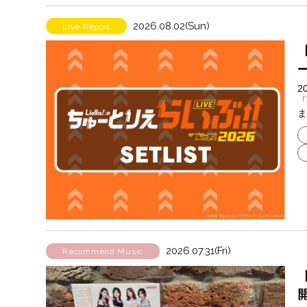
2026.08.02(Sun)
Live Report
ー
2
「
ま
2026.07.31(Fri)
Recommend Music
【