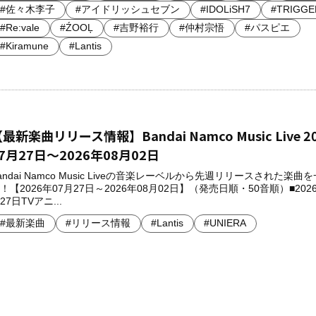
#佐々木李子
#アイドリッシュセブン
#IDOLiSH7
#TRIGGE
#Re:vale
#ŹOOĻ
#吉野裕行
#仲村宗悟
#パスピエ
#Kiramune
#Lantis
最新楽曲リリース情報】Bandai Namco Music Live 2
7月27日～2026年08月02日
andai Namco Music Liveの音楽レーベルから先週リリースされた楽曲
！【2026年07月27日～2026年08月02日】（発売日順・50音順）■2026
27日TVアニ...
#最新楽曲
#リリース情報
#Lantis
#UNIERA