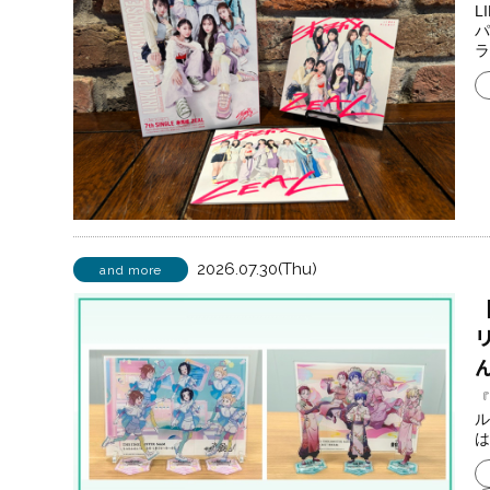
L
パ
ラ
2026.07.30(Thu)
and more
ん
『
ル
は