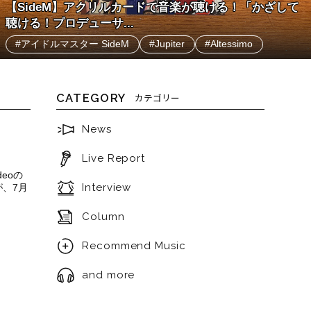
【SideM】アクリルカードで音楽が聴ける！「かざして
聴ける！プロデューサ...
#アイドルマスター SideM
#Jupiter
#Altessimo
CATEGORY
カテゴリー
News
』
Live Report
deoの
Interview
、7月
Column
Recommend Music
and more