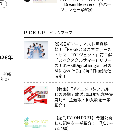
「Dream Believers」各バー
R
ジョンを一挙紹介
PICK UP
ピックアップ
RE-GE 新アーティスト写真解
禁！『RE-GEと過ごすファース
トサマープロジェクト』第二弾
026年
「スペクタクルサマー」リリー
ス！第三弾Digital Single「君の
隣になれたら」8月7日(金)配信
を一挙紹
決定！
年07
【特集】TVアニメ『涼宮ハル
ヒの憂鬱』放送20周年記念特集
第1弾！主題歌・挿入歌を一挙
紹介！
【週刊PYLON PORT】今週公開
した記事を一挙紹介！（7/11～
7/24編）