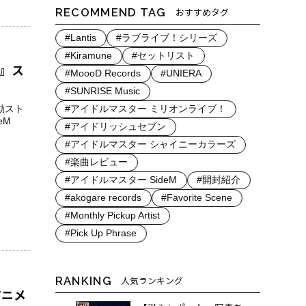
RECOMMEND TAG
おすすめタグ
#Lantis
#ラブライブ！シリーズ
#Kiramune
#セットリスト
S』ス
#MoooD Records
#UNIERA
#SUNRISE Music
#アイドルマスター ミリオンライブ！
連動スト
eM
#アイドリッシュセブン
#アイドルマスター シャイニーカラーズ
#楽曲レビュー
#アイドルマスター SideM
#開封紹介
#akogare records
#Favorite Scene
#Monthly Pickup Artist
#Pick Up Phrase
RANKING
人気ランキング
ルアニメ