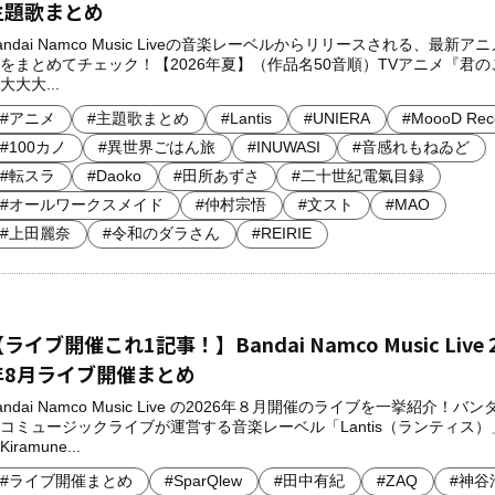
主題歌まとめ
andai Namco Music Liveの音楽レーベルからリリースされる、最新ア
をまとめてチェック！【2026年夏】（作品名50音順）TVアニメ『君の
大大大...
#アニメ
#主題歌まとめ
#Lantis
#UNIERA
#MoooD Rec
#100カノ
#異世界ごはん旅
#INUWASI
#音感れもねゐど
#転スラ
#Daoko
#田所あずさ
#二十世紀電氣目録
#オールワークスメイド
#仲村宗悟
#文スト
#MAO
#上田麗奈
#令和のダラさん
#REIRIE
ライブ開催これ1記事！】Bandai Namco Music Live 
年8月ライブ開催まとめ
andai Namco Music Live の2026年８月開催のライブを一挙紹介！バ
コミュージックライブが運営する音楽レーベル「Lantis（ランティス）
Kiramune...
#ライブ開催まとめ
#SparQlew
#田中有紀
#ZAQ
#神谷