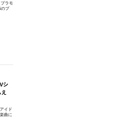
売！プラモ
Sのプ
Vシ
ふえ
『アイド
各楽曲に