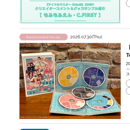
2026.07.30(Thu)
Recommend Music
T
2
～
ス.