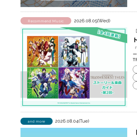
2026.08.05(Wed)
Recommend Music
『
『
ー
T
2026.08.04(Tue)
and more
【