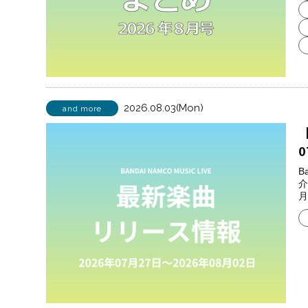
2026.08.03(Mon)
and more
【
0
B
介
月