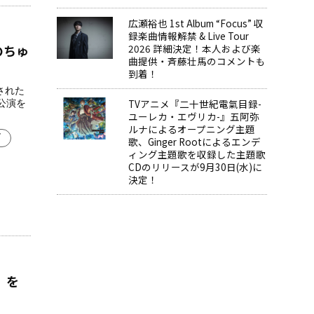
広瀬裕也 1st Album “Focus” 収
録楽曲情報解禁 & Live Tour
のちゅ
2026 詳細決定！本人および楽
曲提供・斉藤壮馬のコメントも
到着！
催された
TVアニメ『二十世紀電氣目録-
全公演を
ユーレカ・エヴリカ-』五阿弥
ルナによるオープニング主題
ズ
歌、Ginger Rootによるエンデ
ィング主題歌を収録した主題歌
CDのリリースが9月30日(水)に
決定！
L」を