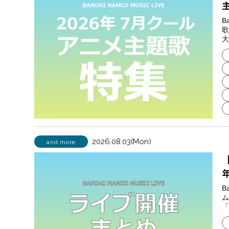
B
歌
大
2026.08.03(Mon)
and more
【
B
ム
「