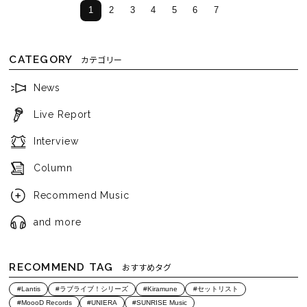
1
2
3
4
5
6
7
CATEGORY
カテゴリー
News
Live Report
Interview
Column
Recommend Music
and more
RECOMMEND TAG
おすすめタグ
#Lantis
#ラブライブ！シリーズ
#Kiramune
#セットリスト
#MoooD Records
#UNIERA
#SUNRISE Music