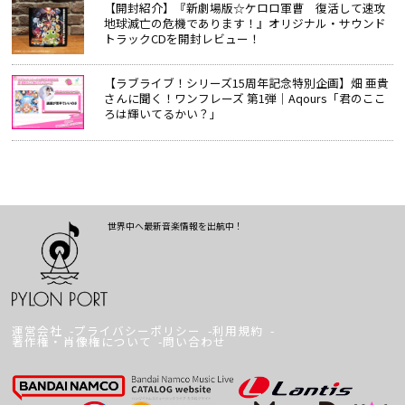
【開封紹介】『新劇場版☆ケロロ軍曹 復活して速攻
地球滅亡の危機であります！』オリジナル・サウンド
トラックCDを開封レビュー！
【ラブライブ！シリーズ15周年記念特別企画】畑 亜貴
さんに聞く！ワンフレーズ 第1弾｜Aqours「君のここ
ろは輝いてるかい？」
世界中へ最新音楽情報を出航中！
運営会社
プライバシーポリシー
利用規約
著作権・肖像権について
問い合わせ