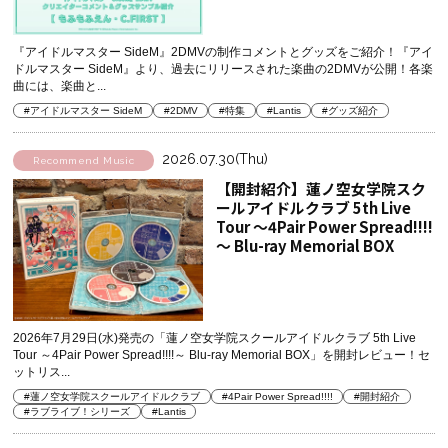
『アイドルマスター SideM』2DMVの制作コメントとグッズをご紹介！『アイ
ドルマスター SideM』より、過去にリリースされた楽曲の2DMVが公開！各楽
曲には、楽曲と...
#アイドルマスター SideM
#2DMV
#特集
#Lantis
#グッズ紹介
2026.07.30(Thu)
Recommend Music
【開封紹介】蓮ノ空女学院スク
ールアイドルクラブ 5th Live
Tour ～4Pair Power Spread!!!!
～ Blu-ray Memorial BOX
2026年7月29日(水)発売の「蓮ノ空女学院スクールアイドルクラブ 5th Live
Tour ～4Pair Power Spread!!!!～ Blu-ray Memorial BOX」を開封レビュー！セ
ットリス...
#蓮ノ空女学院スクールアイドルクラブ
#4Pair Power Spread!!!!
#開封紹介
#ラブライブ！シリーズ
#Lantis