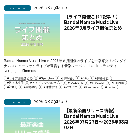
2026.08.03(Mon)
and more
【ライブ開催これ1記事！】
Bandai Namco Music Live
2026年8月ライブ開催まとめ
Bandai Namco Music Live の2026年８月開催のライブを一挙紹介！バンダイ
ナムコミュージックライブが運営する音楽レーベル「Lantis（ランティ
ス）」、「Kiramune...
#ライブ開催まとめ
#SparQlew
#田中有紀
#ZAQ
#神谷浩史
#佐々木李子
#アイドリッシュセブン
#IDOLiSH7
#TRIGGER
#Re:vale
#ŹOOĻ
#吉野裕行
#仲村宗悟
#パスピエ
#Kiramune
#Lantis
2026.08.03(Mon)
and more
【最新楽曲リリース情報】
Bandai Namco Music Live
2026年07月27日～2026年08月
02日