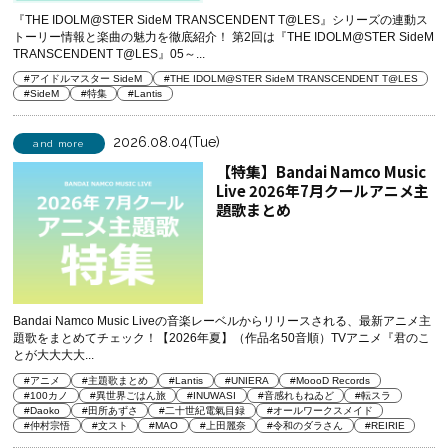
『THE IDOLM@STER SideM TRANSCENDENT T@LES』シリーズの連動ス
トーリー情報と楽曲の魅力を徹底紹介！ 第2回は『THE IDOLM@STER SideM
TRANSCENDENT T@LES』05～...
#アイドルマスター SideM
#THE IDOLM@STER SideM TRANSCENDENT T@LES
#SideM
#特集
#Lantis
2026.08.04(Tue)
and more
【特集】Bandai Namco Music
Live 2026年7月クールアニメ主
題歌まとめ
Bandai Namco Music Liveの音楽レーベルからリリースされる、最新アニメ主
題歌をまとめてチェック！【2026年夏】（作品名50音順）TVアニメ『君のこ
とが大大大大...
#アニメ
#主題歌まとめ
#Lantis
#UNIERA
#MoooD Records
#100カノ
#異世界ごはん旅
#INUWASI
#音感れもねゐど
#転スラ
#Daoko
#田所あずさ
#二十世紀電氣目録
#オールワークスメイド
#仲村宗悟
#文スト
#MAO
#上田麗奈
#令和のダラさん
#REIRIE