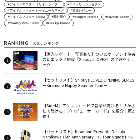
#アイドルマスター ミリオンライブ！
#アイドリッシュセブン
#アイドルマスター シャイニーカラーズ
#楽曲レビュー
#アイドルマスター SideM
#開封紹介
#akogare records
#Favorite Scene
#Monthly Pickup Artist
#Pick Up Phrase
RANKING
人気ランキング
【潜入レポート・写真あり】ついにオープン！渋谷
の新エンタメ施設『Shibuya LOVEZ』の全貌をチェ
ック
【セットリスト】Shibuya LOVEZ OPENING SERIES
－Kiramune Happy Summer Tune－
【SideM】アクリルカードで音楽が聴ける！「かざ
して聴ける！プロデューサーカード」を紹介！第2
弾！
【セットリスト】Kiramune Presents Daisuke
Namikawa 15th Anniversary Hall Tour &quot;THIS