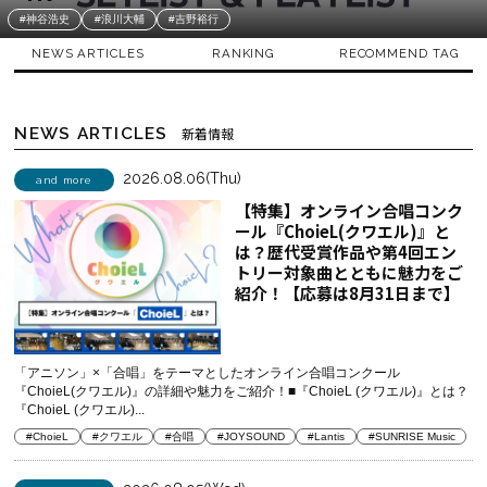
#神谷浩史
#浪川大輔
#吉野裕行
NEWS ARTICLES
RANKING
RECOMMEND TAG
NEWS ARTICLES
新着情報
2026.08.06(Thu)
and more
【特集】オンライン合唱コンク
ール『ChoieL(クワエル)』と
は？歴代受賞作品や第4回エン
トリー対象曲とともに魅力をご
紹介！【応募は8月31日まで】
「アニソン」×「合唱」をテーマとしたオンライン合唱コンクール
『ChoieL(クワエル)』の詳細や魅力をご紹介！■『ChoieL (クワエル)』とは？
『ChoieL (クワエル)...
#ChoieL
#クワエル
#合唱
#JOYSOUND
#Lantis
#SUNRISE Music