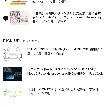
is US&quot;＜東京公演＞
【特集】映画挿入歌シングル発売記念！蓮ノ空女
学院スクールアイドルクラブ「Dream Believers」
各バージョンを一挙紹介
PICK UP
ピックアップ
PYLON PORT Monthly Playlist│PYLON PORT編集部が
選ぶ、”夏に聴きたい楽曲”
【ライブレポート】BANDAI NAMCO MUSIC LIVE /
MoooD Records presents ASH DA HERO × PassCode
【週刊PYLON PORT】今週公開した記事を一挙紹介！
（7/11～7/24編）