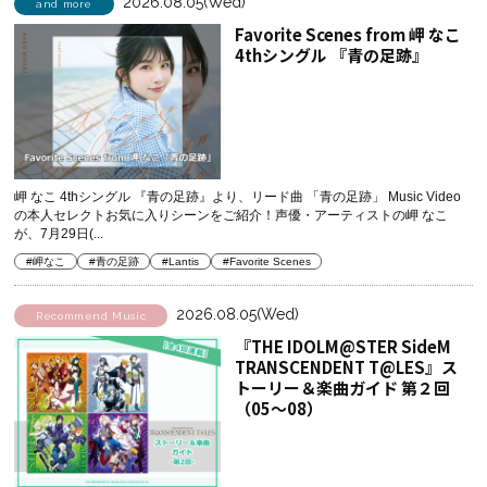
2026.08.05(Wed)
and more
Favorite Scenes from 岬 なこ
4thシングル 『青の足跡』
岬 なこ 4thシングル 『青の足跡』より、リード曲 「青の足跡」 Music Video
の本人セレクトお気に入りシーンをご紹介！声優・アーティストの岬 なこ
が、7月29日(...
#岬なこ
#青の足跡
#Lantis
#Favorite Scenes
2026.08.05(Wed)
Recommend Music
『THE IDOLM@STER SideM
TRANSCENDENT T@LES』ス
トーリー＆楽曲ガイド 第２回
（05～08）