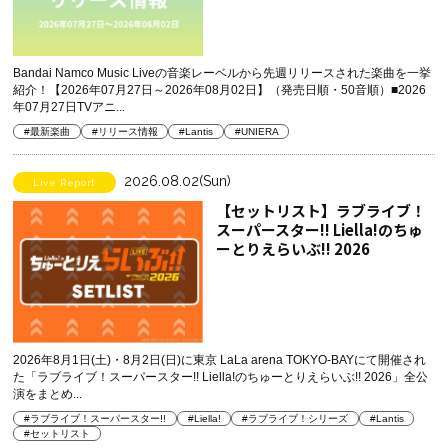
Bandai Namco Music Liveの音楽レーベルから先週リリースされた楽曲を一挙
紹介！【2026年07月27日～2026年08月02日】（発売日順・50音順）■2026
年07月27日TVアニ...
#最新楽曲
#リリース情報
#Lantis
#UNIERA
2026.08.02(Sun)
Live Report
【セットリスト】ラブライブ！
スーパースター!! Liella!のちゅ
ーとりえらいぶ!! 2026
2026年8月1日(土)・8月2日(日)に東京 LaLa arena TOKYO-BAYにて開催され
た「ラブライブ！スーパースター!! Liella!のちゅーとりえらいぶ!! 2026」全公
演をまとめ...
#ラブライブ！スーパースター!!
#Liella!
#ラブライブ！シリーズ
#Lantis
#セットリスト