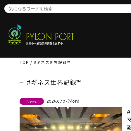
世界中へ最新音楽情報を出航中！
TOP
#ギネス世界記録™
#ギネス世界記録™
2025.07.07(Mon)
News
A