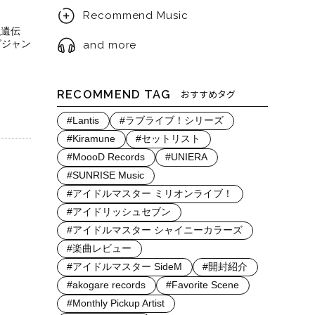
Recommend Music
強遺伝
グジャン
and more
RECOMMEND TAG
おすすめタグ
#Lantis
#ラブライブ！シリーズ
#Kiramune
#セットリスト
#MoooD Records
#UNIERA
#SUNRISE Music
#アイドルマスター ミリオンライブ！
#アイドリッシュセブン
#アイドルマスター シャイニーカラーズ
#楽曲レビュー
#アイドルマスター SideM
#開封紹介
#akogare records
#Favorite Scene
#Monthly Pickup Artist