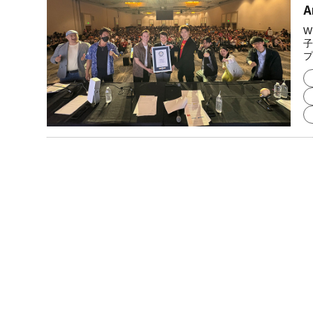
A
W
子
プ