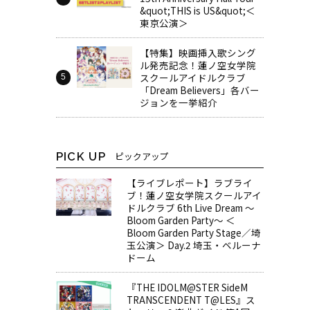
&quot;THIS is US&quot;＜
東京公演＞
【特集】映画挿入歌シング
ル発売記念！蓮ノ空女学院
スクールアイドルクラブ
「Dream Believers」各バー
ジョンを一挙紹介
PICK UP
ピックアップ
【ライブレポート】ラブライ
ブ！蓮ノ空女学院スクールアイ
ドルクラブ 6th Live Dream ～
Bloom Garden Party～ ＜
Bloom Garden Party Stage／埼
玉公演＞ Day.2 埼玉・ベルーナ
ドーム
『THE IDOLM@STER SideM
TRANSCENDENT T@LES』ス