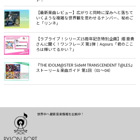
【最新楽曲レビュー】広がりと同時に深みへと落ちて
いくような複雑な世界観を思わせるナンバー、秘めご
と「リンネ」
【ラブライブ！シリーズ15周年記念特別企画】畑 亜貴
さんに聞く！ワンフレーズ 第1弾｜Aqours「君のここ
ろは輝いてるかい？」
『THE IDOLM@STER SideM TRANSCENDENT T@LES』
ストーリー＆楽曲ガイド 第1回（01～04）
世界中へ最新音楽情報を出航中！