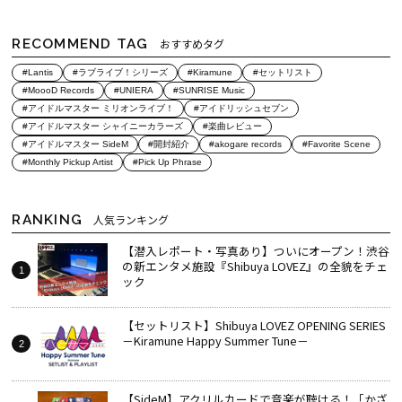
RECOMMEND TAG
おすすめタグ
#Lantis
#ラブライブ！シリーズ
#Kiramune
#セットリスト
#MoooD Records
#UNIERA
#SUNRISE Music
#アイドルマスター ミリオンライブ！
#アイドリッシュセブン
#アイドルマスター シャイニーカラーズ
#楽曲レビュー
#アイドルマスター SideM
#開封紹介
#akogare records
#Favorite Scene
#Monthly Pickup Artist
#Pick Up Phrase
RANKING
人気ランキング
【潜入レポート・写真あり】ついにオープン！渋谷
の新エンタメ施設『Shibuya LOVEZ』の全貌をチェ
ック
【セットリスト】Shibuya LOVEZ OPENING SERIES
－Kiramune Happy Summer Tune－
【SideM】アクリルカードで音楽が聴ける！「かざ