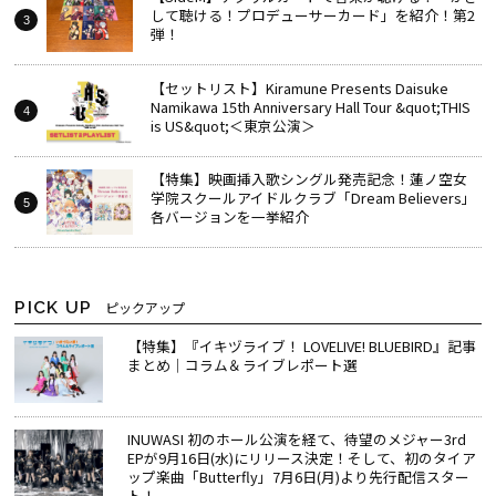
して聴ける！プロデューサーカード」を紹介！第2
弾！
【セットリスト】Kiramune Presents Daisuke
Namikawa 15th Anniversary Hall Tour &quot;THIS
is US&quot;＜東京公演＞
【特集】映画挿入歌シングル発売記念！蓮ノ空女
学院スクールアイドルクラブ「Dream Believers」
各バージョンを一挙紹介
PICK UP
ピックアップ
【特集】『イキヅライブ！ LOVELIVE! BLUEBIRD』記事
まとめ│コラム＆ライブレポート選
INUWASI 初のホール公演を経て、待望のメジャー3rd
EPが9月16日(水)にリリース決定！そして、初のタイア
ップ楽曲「Butterfly」7月6日(月)より先行配信スター
ト！