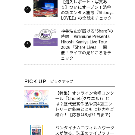
【潜入レポート・写真あ
り】ついにオープン！渋谷
の新エンタメ施設『Shibuya
LOVEZ』の全貌をチェック
神谷浩史が届ける“Share”の
時間――「Kiramune Presents
Hiroshi Kamiya Live Tour
2026『Share Live』」開
催！ライブの見どころをチ
ェック
PICK UP
ピックアップ
【特集】オンライン合唱コンク
ール『ChoieL(クワエル)』と
は？歴代受賞作品や第4回エン
トリー対象曲とともに魅力をご
紹介！【応募は8月31日まで】
バンダイナムコフィルムワーク
スが贈る、珠玉のライブラリー