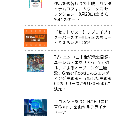
作品を週替わりで上映「バンダ
イナムコフィルムワークス セ
レクション」8月28日(金)から
Vol.1スタート
【セットリスト】ラブライブ！
スーパースター!! Liella!のちゅー
とりえらいぶ!! 2026
TVアニメ『二十世紀電氣目録-
ユーレカ・エヴリカ-』五阿弥
ルナによるオープニング主題
歌、Ginger Rootによるエンデ
ィング主題歌を収録した主題歌
CDのリリースが9月30日(水)に
決定！
【コメントあり】H△G「青色
革命 e.p.」全曲セルフライナー
ノーツ