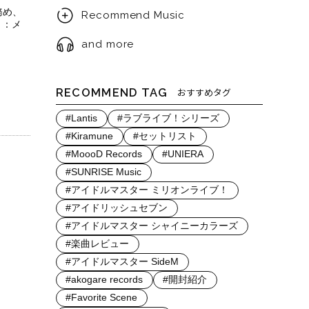
務め、
Recommend Music
ミ：メ
and more
RECOMMEND TAG
おすすめタグ
#Lantis
#ラブライブ！シリーズ
#Kiramune
#セットリスト
#MoooD Records
#UNIERA
#SUNRISE Music
#アイドルマスター ミリオンライブ！
#アイドリッシュセブン
#アイドルマスター シャイニーカラーズ
#楽曲レビュー
#アイドルマスター SideM
#akogare records
#開封紹介
#Favorite Scene