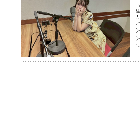
T
注
カ