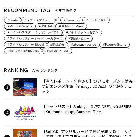
RECOMMEND TAG
おすすめタグ
#Lantis
#ラブライブ！シリーズ
#Kiramune
#セットリスト
#MoooD Records
#UNIERA
#SUNRISE Music
#アイドルマスター ミリオンライブ！
#アイドリッシュセブン
#アイドルマスター シャイニーカラーズ
#楽曲レビュー
#アイドルマスター SideM
#開封紹介
#akogare records
#Favorite Scene
#Monthly Pickup Artist
#Pick Up Phrase
RANKING
人気ランキング
【潜入レポート・写真あり】ついにオープン！渋谷
の新エンタメ施設『Shibuya LOVEZ』の全貌をチェ
ック
【セットリスト】Shibuya LOVEZ OPENING SERIES
－Kiramune Happy Summer Tune－
【SideM】アクリルカードで音楽が聴ける！「かざ
して聴ける！プロデューサーカード」を紹介！第2