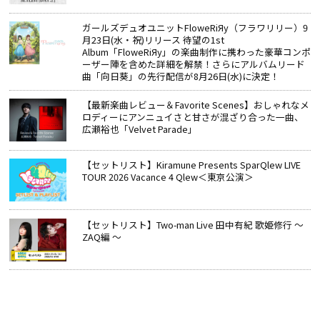
ガールズデュオユニットFloweRiЯy（フラワリリー）9
月23日(水・祝)リリース 待望の1st
Album「FloweRiЯy」の楽曲制作に携わった豪華コンポ
ーザー陣を含めた詳細を解禁！さらにアルバムリード
曲「向日葵」の先行配信が8月26日(水)に決定！
【最新楽曲レビュー＆Favorite Scenes】おしゃれなメ
ロディーにアンニュイさと甘さが混ざり合った一曲、
広瀬裕也「Velvet Parade」
【セットリスト】Kiramune Presents SparQlew LIVE
TOUR 2026 Vacance 4 Qlew＜東京公演＞
【セットリスト】Two-man Live 田中有紀 歌姫修行 ～
ZAQ編 ～