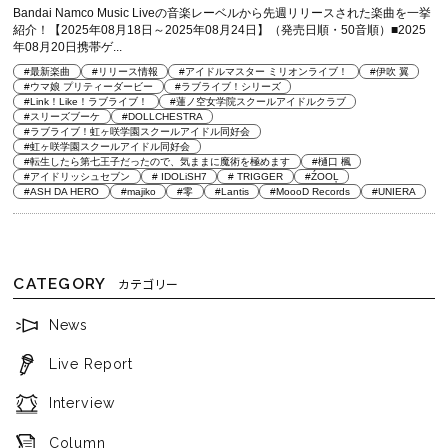
Bandai Namco Music Liveの音楽レーベルから先週リリースされた楽曲を一挙
紹介！【2025年08月18日～2025年08月24日】（発売日順・50音順）■2025
年08月20日携帯ゲ...
#最新楽曲
#リリース情報
#アイドルマスター ミリオンライブ！
#伊吹 翼
#ウマ娘 プリティーダービー
#ラブライブ！シリーズ
#Link！Like！ラブライブ！
#蓮ノ空女学院スクールアイドルクラブ
#スリーズブーケ
#DOLLCHESTRA
#ラブライブ！虹ヶ咲学園スクールアイドル同好会
#虹ヶ咲学園スクールアイドル同好会
#転生したら第七王子だったので、気ままに魔術を極めます
#樋口 楓
#アイドリッシュセブン
# IDOLiSH7
# TRIGGER
#ŹOOĻ
#ASH DA HERO
#majiko
#零
#Lantis
#MoooD Records
#UNIERA
CATEGORY
カテゴリー
News
Live Report
Interview
Column