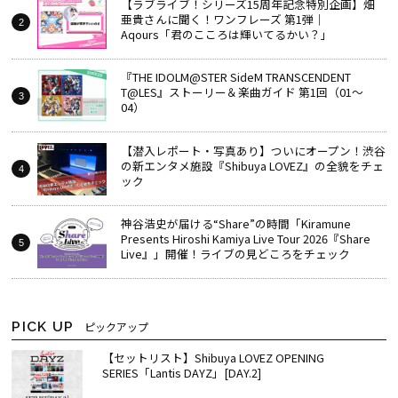
【ラブライブ！シリーズ15周年記念特別企画】畑
亜貴さんに聞く！ワンフレーズ 第1弾｜
Aqours「君のこころは輝いてるかい？」
『THE IDOLM@STER SideM TRANSCENDENT
T@LES』ストーリー＆楽曲ガイド 第1回（01～
04）
【潜入レポート・写真あり】ついにオープン！渋谷
の新エンタメ施設『Shibuya LOVEZ』の全貌をチェ
ック
神谷浩史が届ける“Share”の時間――「Kiramune
Presents Hiroshi Kamiya Live Tour 2026『Share
Live』」開催！ライブの見どころをチェック
PICK UP
ピックアップ
【セットリスト】Shibuya LOVEZ OPENING
SERIES「Lantis DAYZ」[DAY.2]