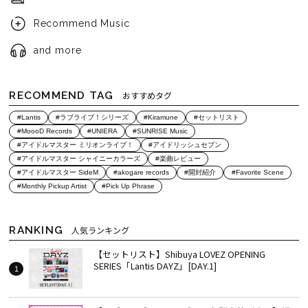
Recommend Music
and more
RECOMMEND TAG
おすすめタグ
#Lantis
#ラブライブ！シリーズ
#Kiramune
#セットリスト
#MoooD Records
#UNIERA
#SUNRISE Music
#アイドルマスター ミリオンライブ！
#アイドリッシュセブン
#アイドルマスター シャイニーカラーズ
#楽曲レビュー
#アイドルマスター SideM
#akogare records
#開封紹介
#Favorite Scene
#Monthly Pickup Artist
#Pick Up Phrase
RANKING
人気ランキング
【セットリスト】Shibuya LOVEZ OPENING
SERIES「Lantis DAYZ」[DAY.1]