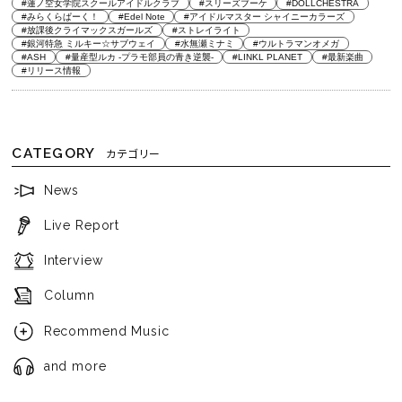
#蓮ノ空女学院スクールアイドルクラブ
#スリーズブーケ
#DOLLCHESTRA
#みらくらぱーく！
#Edel Note
#アイドルマスター シャイニーカラーズ
#放課後クライマックスガールズ
#ストレイライト
#銀河特急 ミルキー☆サブウェイ
#水無瀬ミナミ
#ウルトラマンオメガ
#ASH
#量産型ルカ -プラモ部員の青き逆襲-
#LINKL PLANET
#最新楽曲
#リリース情報
CATEGORY
カテゴリー
News
Live Report
Interview
Column
Recommend Music
and more