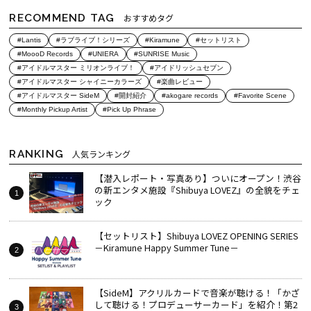
RECOMMEND TAG
おすすめタグ
#Lantis
#ラブライブ！シリーズ
#Kiramune
#セットリスト
#MoooD Records
#UNIERA
#SUNRISE Music
#アイドルマスター ミリオンライブ！
#アイドリッシュセブン
#アイドルマスター シャイニーカラーズ
#楽曲レビュー
#アイドルマスター SideM
#開封紹介
#akogare records
#Favorite Scene
#Monthly Pickup Artist
#Pick Up Phrase
RANKING
人気ランキング
【潜入レポート・写真あり】ついにオープン！渋谷
の新エンタメ施設『Shibuya LOVEZ』の全貌をチェ
ック
【セットリスト】Shibuya LOVEZ OPENING SERIES
－Kiramune Happy Summer Tune－
【SideM】アクリルカードで音楽が聴ける！「かざ
して聴ける！プロデューサーカード」を紹介！第2