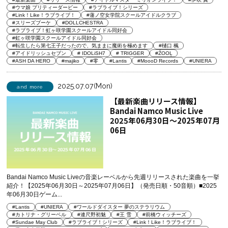
#ウマ娘 プリティーダービー
#ラブライブ！シリーズ
#Link！Like！ラブライブ！
#蓮ノ空女学院スクールアイドルクラブ
#スリーズブーケ
#DOLLCHESTRA
#ラブライブ！虹ヶ咲学園スクールアイドル同好会
#虹ヶ咲学園スクールアイドル同好会
#転生したら第七王子だったので、気ままに魔術を極めます
#樋口 楓
#アイドリッシュセブン
# IDOLiSH7
# TRIGGER
#ŹOOĻ
#ASH DA HERO
#majiko
#零
#Lantis
#MoooD Records
#UNIERA
2025.07.07(Mon)
and more
【最新楽曲リリース情報】
Bandai Namco Music Live
2025年06月30日～2025年07月
06日
Bandai Namco Music Liveの音楽レーベルから先週リリースされた楽曲を一挙
紹介！【2025年06月30日～2025年07月06日】（発売日順・50音順）■2025
年06月30日ゲーム...
#Lantis
#UNIERA
#ワールドダイスター 夢のステラリウム
#カトリナ・グリーベル
#連尺野初魅
#王 雪
#前橋ウィッチーズ
#Sundae May Club
#ラブライブ！シリーズ
#Link！Like！ラブライブ！