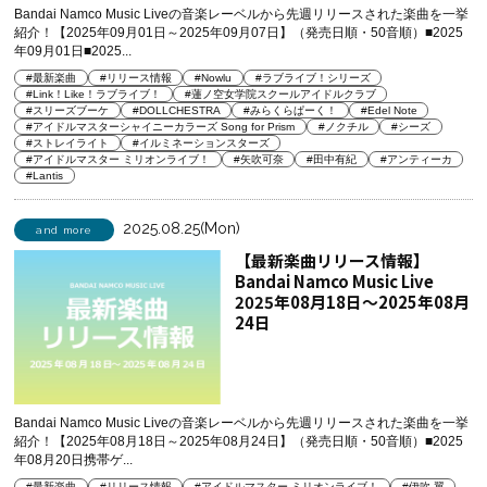
Bandai Namco Music Liveの音楽レーベルから先週リリースされた楽曲を一挙
紹介！【2025年09月01日～2025年09月07日】（発売日順・50音順）■2025
年09月01日■2025...
#最新楽曲
#リリース情報
#Nowlu
#ラブライブ！シリーズ
#Link！Like！ラブライブ！
#蓮ノ空女学院スクールアイドルクラブ
#スリーズブーケ
#DOLLCHESTRA
#みらくらぱーく！
#Edel Note
#アイドルマスターシャイニーカラーズ Song for Prism
#ノクチル
#シーズ
#ストレイライト
#イルミネーションスターズ
#アイドルマスター ミリオンライブ！
#矢吹可奈
#田中有紀
#アンティーカ
#Lantis
2025.08.25(Mon)
and more
【最新楽曲リリース情報】
Bandai Namco Music Live
2025年08月18日～2025年08月
24日
Bandai Namco Music Liveの音楽レーベルから先週リリースされた楽曲を一挙
紹介！【2025年08月18日～2025年08月24日】（発売日順・50音順）■2025
年08月20日携帯ゲ...
#最新楽曲
#リリース情報
#アイドルマスター ミリオンライブ！
#伊吹 翼