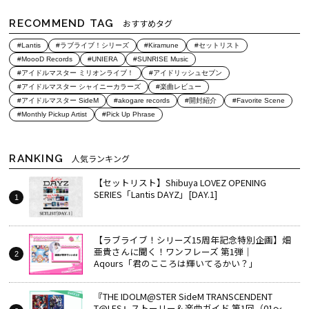
RECOMMEND TAG
おすすめタグ
#Lantis
#ラブライブ！シリーズ
#Kiramune
#セットリスト
#MoooD Records
#UNIERA
#SUNRISE Music
#アイドルマスター ミリオンライブ！
#アイドリッシュセブン
#アイドルマスター シャイニーカラーズ
#楽曲レビュー
#アイドルマスター SideM
#akogare records
#開封紹介
#Favorite Scene
#Monthly Pickup Artist
#Pick Up Phrase
RANKING
人気ランキング
【セットリスト】Shibuya LOVEZ OPENING
SERIES「Lantis DAYZ」[DAY.1]
【ラブライブ！シリーズ15周年記念特別企画】畑
亜貴さんに聞く！ワンフレーズ 第1弾｜
Aqours「君のこころは輝いてるかい？」
『THE IDOLM@STER SideM TRANSCENDENT
T@LES』ストーリー＆楽曲ガイド 第1回（01～