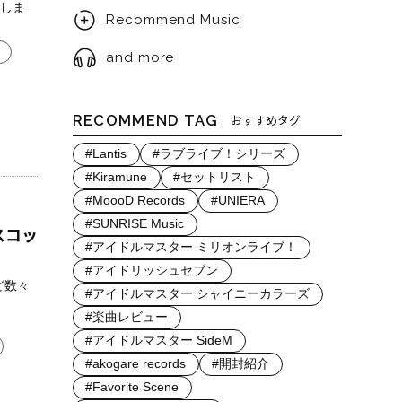
けしま
Recommend Music
and more
RECOMMEND TAG
おすすめタグ
#Lantis
#ラブライブ！シリーズ
#Kiramune
#セットリスト
#MoooD Records
#UNIERA
#SUNRISE Music
スコッ
#アイドルマスター ミリオンライブ！
#アイドリッシュセブン
ど数々
#アイドルマスター シャイニーカラーズ
#楽曲レビュー
#アイドルマスター SideM
#akogare records
#開封紹介
#Favorite Scene