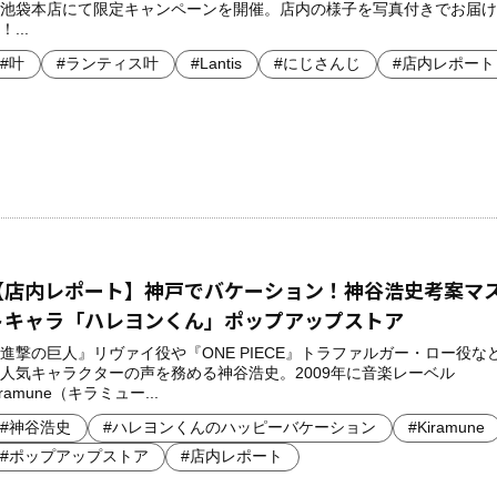
池袋本店にて限定キャンペーンを開催。 店内の様子を写真付きでお届
！...
#叶
#ランティス叶
#Lantis
#にじさんじ
#店内レポート
【店内レポート】神戸でバケーション！神谷浩史考案マ
トキャラ「ハレヨンくん」ポップアップストア
進撃の巨人』リヴァイ役や『ONE PIECE』トラファルガー・ロー役な
人気キャラクターの声を務める神谷浩史。2009年に音楽レーベル
iramune（キラミュー...
#神谷浩史
#ハレヨンくんのハッピーバケーション
#Kiramune
#ポップアップストア
#店内レポート