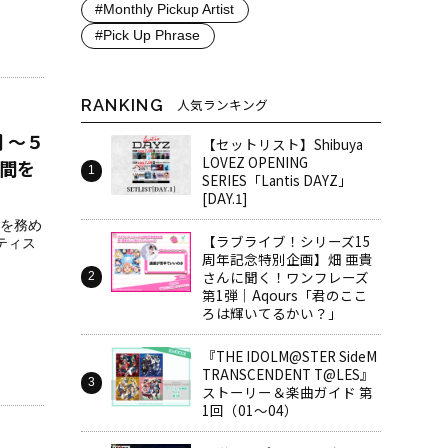
#Monthly Pickup Artist
#Pick Up Phrase
RANKING
人気ランキング
 ～５
【セットリスト】Shibuya
LOVEZ OPENING
間を
SERIES「Lantis DAYZ」
[DAY.1]
を務め
【ラブライブ！シリーズ15
ティス
周年記念特別企画】畑 亜貴
さんに聞く！ワンフレーズ
第1弾｜Aqours「君のここ
ろは輝いてるかい？」
『THE IDOLM@STER SideM
TRANSCENDENT T@LES』
ストーリー＆楽曲ガイド 第
1回（01～04）