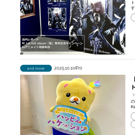
ト
す
2025.10.10(Fri)
and more
『
の
K