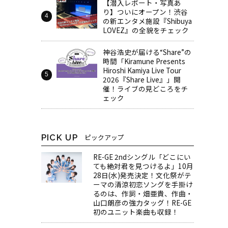
【潜入レポート・写真あ
り】ついにオープン！渋谷
の新エンタメ施設『Shibuya
LOVEZ』の全貌をチェック
神谷浩史が届ける“Share”の
時間――「Kiramune Presents
Hiroshi Kamiya Live Tour
2026『Share Live』」開
催！ライブの見どころをチ
ェック
PICK UP
ピックアップ
RE-GE 2ndシングル「どこにい
ても絶対君を見つけるよ」10月
28日(水)発売決定！文化祭がテ
ーマの清涼初恋ソングを手掛け
るのは、作詞・畑亜貴、作曲・
山口朗彦の強力タッグ！RE-GE
初のユニット楽曲も収録！