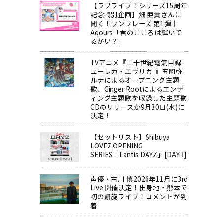
【ラブライブ！シリーズ15周年
記念特別企画】畑 亜貴さんに
聞く！ワンフレーズ 第1弾｜
Aqours「君のこころは輝いて
るかい？」
TVアニメ『二十世紀電氣目録-
ユーレカ・エヴリカ-』五阿弥
ルナによるオープニング主題
歌、Ginger Rootによるエンデ
ィング主題歌を収録した主題歌
CDのリリースが9月30日(水)に
決定！
【セットリスト】Shibuya
LOVEZ OPENING
SERIES「Lantis DAYZ」[DAY.1]
声優・古川 慎2026年11月に3rd
Live 開催決定！出身地・熊本で
初の凱旋ライブ！コメントが到
着