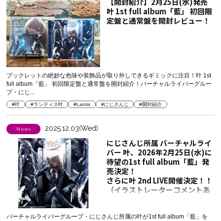
【開封紹介】2月25日(水)発売
叶 1st full album「藍」 初回限
定盤と通常盤を開封レビュー！
ブックレットの絶妙な色味や装飾品が取り外しできるギミックに注目！叶 1st
full album「藍」 初回限定盤と通常盤を開封紹介！バーチャルライバーグルー
プ・にじ...
#叶
#ランティス叶
#Lantis
#にじさんじ
#開封紹介
2025.12.03(Wed)
News
にじさんじ所属 バーチャルライ
バー 叶、2026年2月25日(水)に
待望の1st full album「藍」発
売決定！
さらに叶 2nd LIVE開催決定！！
（イラストレーターコメントあ
り）
バーチャルライバーグループ・にじさんじ所属の叶が1st full album「藍」を