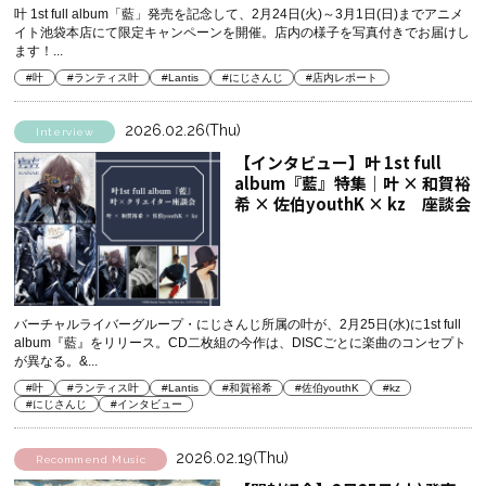
叶 1st full album「藍」発売を記念して、2月24日(火)～3月1日(日)までアニメ
イト池袋本店にて限定キャンペーンを開催。 店内の様子を写真付きでお届けし
ます！...
#叶
#ランティス叶
#Lantis
#にじさんじ
#店内レポート
2026.02.26(Thu)
Interview
【インタビュー】叶 1st full
album『藍』特集｜叶 × 和賀裕
希 × 佐伯youthK × kz 座談会
バーチャルライバーグループ・にじさんじ所属の叶が、2月25日(水)に1st full
album『藍』をリリース。CD二枚組の今作は、DISCごとに楽曲のコンセプト
が異なる。&...
#叶
#ランティス叶
#Lantis
#和賀裕希
#佐伯youthK
#kz
#にじさんじ
#インタビュー
2026.02.19(Thu)
Recommend Music