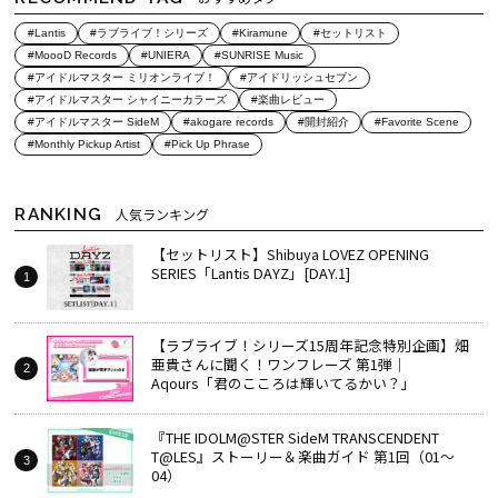
#Lantis
#ラブライブ！シリーズ
#Kiramune
#セットリスト
#MoooD Records
#UNIERA
#SUNRISE Music
#アイドルマスター ミリオンライブ！
#アイドリッシュセブン
#アイドルマスター シャイニーカラーズ
#楽曲レビュー
#アイドルマスター SideM
#akogare records
#開封紹介
#Favorite Scene
#Monthly Pickup Artist
#Pick Up Phrase
RANKING
人気ランキング
【セットリスト】Shibuya LOVEZ OPENING
SERIES「Lantis DAYZ」[DAY.1]
【ラブライブ！シリーズ15周年記念特別企画】畑
亜貴さんに聞く！ワンフレーズ 第1弾｜
Aqours「君のこころは輝いてるかい？」
『THE IDOLM@STER SideM TRANSCENDENT
T@LES』ストーリー＆楽曲ガイド 第1回（01～
04）