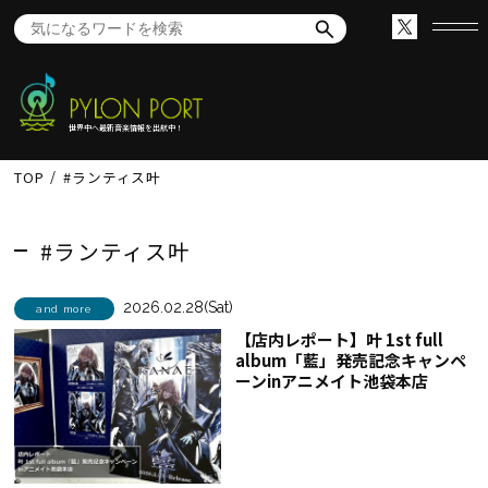
世界中へ最新音楽情報を出航中！
TOP
#ランティス叶
#ランティス叶
2026.02.28(Sat)
and more
【店内レポート】叶 1st full
album「藍」発売記念キャンペ
ーンinアニメイト池袋本店