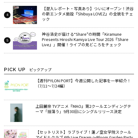
【潜入レポート・写真あり】ついにオープン！渋谷
の新エンタメ施設『Shibuya LOVEZ』の全貌をチェ
ック
神谷浩史が届ける“Share”の時間――「Kiramune
Presents Hiroshi Kamiya Live Tour 2026『Share
Live』」開催！ライブの見どころをチェック
PICK UP
ピックアップ
【週刊PYLON PORT】今週公開した記事を一挙紹介！
（7/11～7/24編）
上田麗奈 TVアニメ『MAO』第2クールエンディングテ
ーマ「揺蕩う」9月30日にシングルリリース決定
【セットリスト】ラブライブ！蓮ノ空女学院スクール
アイドルクラブ 6th Live Dream ～Bloom Garden Party