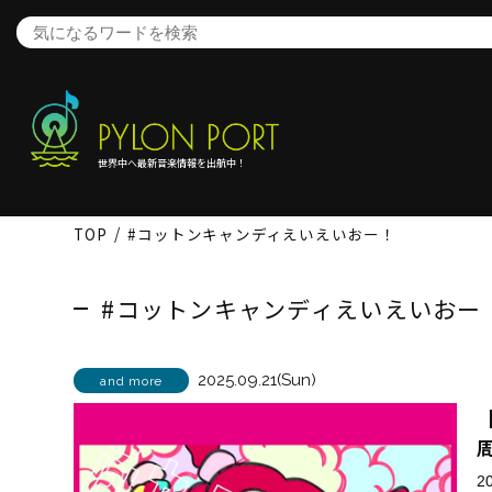
世界中へ最新音楽情報を出航中！
TOP
#コットンキャンディえいえいおー！
#コットンキャンディえいえいおー
2025.09.21(Sun)
and more
2