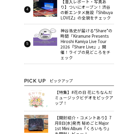
【潜入レポート・写真あ
り】ついにオープン！渋谷
の新エンタメ施設『Shibuya
LOVEZ』の全貌をチェック
神谷浩史が届ける“Share”の
時間――「Kiramune Presents
Hiroshi Kamiya Live Tour
2026『Share Live』」開
催！ライブの見どころをチ
ェック
PICK UP
ピックアップ
【特集】#花の日 花にちなんだ
ミュージックビデオをピックア
ップ！
【開封紹介・コメントあり】7
月8日(水)発売 秘めごとMajor
1st Mini Album『くろいもり』
を開封レビュー！