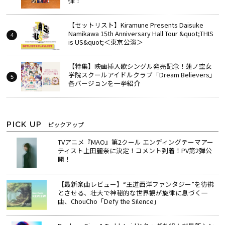
弾！
【セットリスト】Kiramune Presents Daisuke
Namikawa 15th Anniversary Hall Tour &quot;THIS
is US&quot;＜東京公演＞
【特集】映画挿入歌シングル発売記念！蓮ノ空女
学院スクールアイドルクラブ「Dream Believers」
各バージョンを一挙紹介
PICK UP
ピックアップ
TVアニメ『MAO』第2クール エンディングテーマアー
ティスト上田麗奈に決定！コメント到着！PV第2弾公
開！
【最新楽曲レビュー】“王道西洋ファンタジー”を彷彿
とさせる、壮大で神秘的な世界観が旋律に息づく一
曲、ChouCho「Defy the Silence」