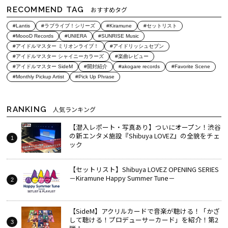
RECOMMEND TAG
おすすめタグ
#Lantis
#ラブライブ！シリーズ
#Kiramune
#セットリスト
#MoooD Records
#UNIERA
#SUNRISE Music
#アイドルマスター ミリオンライブ！
#アイドリッシュセブン
#アイドルマスター シャイニーカラーズ
#楽曲レビュー
#アイドルマスター SideM
#開封紹介
#akogare records
#Favorite Scene
#Monthly Pickup Artist
#Pick Up Phrase
RANKING
人気ランキング
【潜入レポート・写真あり】ついにオープン！渋谷
の新エンタメ施設『Shibuya LOVEZ』の全貌をチェ
ック
【セットリスト】Shibuya LOVEZ OPENING SERIES
－Kiramune Happy Summer Tune－
【SideM】アクリルカードで音楽が聴ける！「かざ
して聴ける！プロデューサーカード」を紹介！第2