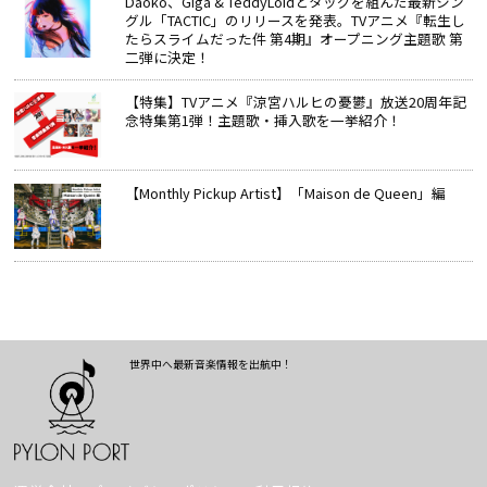
Daoko、Giga & TeddyLoidとタッグを組んだ最新シン
グル「TACTIC」のリリースを発表。TVアニメ『転生し
たらスライムだった件 第4期』オープニング主題歌 第
二弾に決定！
【特集】TVアニメ『涼宮ハルヒの憂鬱』放送20周年記
念特集第1弾！主題歌・挿入歌を一挙紹介！
【Monthly Pickup Artist】「Maison de Queen」編
世界中へ最新音楽情報を出航中！