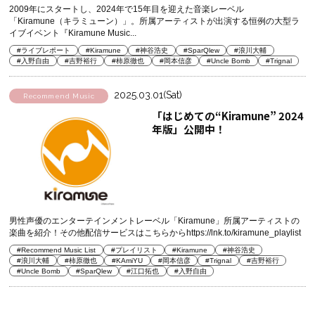
2009年にスタートし、2024年で15年目を迎えた音楽レーベル
「Kiramune（キラミューン）」。所属アーティストが出演する恒例の大型ラ
イブイベント『Kiramune Music...
#ライブレポート
#Kiramune
#神谷浩史
#SparQlew
#浪川大輔
#入野自由
#吉野裕行
#柿原徹也
#岡本信彦
#Uncle Bomb
#Trignal
2025.03.01(Sat)
Recommend Music
「はじめての“Kiramune” 2024
年版」公開中！
男性声優のエンターテインメントレーベル「Kiramune」所属アーティストの
楽曲を紹介！その他配信サービスはこちらからhttps://lnk.to/kiramune_playlist
#Recommend Music List
#プレイリスト
#Kiramune
#神谷浩史
#浪川大輔
#柿原徹也
#KAmiYU
#岡本信彦
#Trignal
#吉野裕行
#Uncle Bomb
#SparQlew
#江口拓也
#入野自由