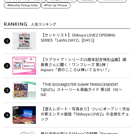
#Monthly Pickup Artist
#Pick Up Phrase
RANKING
人気ランキング
【セットリスト】Shibuya LOVEZ OPENING
SERIES「Lantis DAYZ」[DAY.1]
【ラブライブ！シリーズ15周年記念特別企画】畑
亜貴さんに聞く！ワンフレーズ 第1弾｜
Aqours「君のこころは輝いてるかい？」
『THE IDOLM@STER SideM TRANSCENDENT
T@LES』ストーリー＆楽曲ガイド 第1回（01～
04）
【潜入レポート・写真あり】ついにオープン！渋谷
の新エンタメ施設『Shibuya LOVEZ』の全貌をチェ
ック
神谷浩史が届ける“Share”の時間――「Kiramune