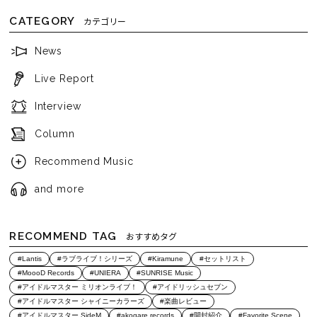
CATEGORY
カテゴリー
News
Live Report
Interview
Column
Recommend Music
and more
RECOMMEND TAG
おすすめタグ
#Lantis
#ラブライブ！シリーズ
#Kiramune
#セットリスト
#MoooD Records
#UNIERA
#SUNRISE Music
#アイドルマスター ミリオンライブ！
#アイドリッシュセブン
#アイドルマスター シャイニーカラーズ
#楽曲レビュー
#アイドルマスター SideM
#akogare records
#開封紹介
#Favorite Scene