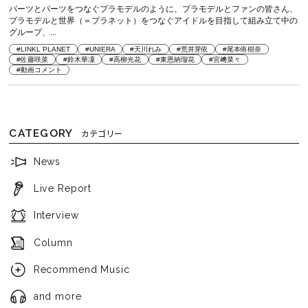
パーツとパーツをつなぐプラモデルのように、プラモデルとファンの皆さん、
プラモデルと世界（＝プラネット）をつなぐアイドルを目指して組み立て中の
グループ、...
#LINKL PLANET
#UNIERA
#天川れみ
#荒井芽依
#尾本侑樹奈
#佐藤咲菜
#鈴木華凜
#高柳光花
#東恩納瑠花
#宮﨑菜々
#動画コメント
CATEGORY
カテゴリー
News
Live Report
Interview
Column
Recommend Music
and more