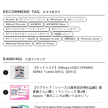
RECOMMEND TAG
おすすめタグ
#Lantis
#ラブライブ！シリーズ
#Kiramune
#セットリスト
#MoooD Records
#UNIERA
#SUNRISE Music
#アイドルマスター ミリオンライブ！
#アイドリッシュセブン
#アイドルマスター シャイニーカラーズ
#楽曲レビュー
#アイドルマスター SideM
#akogare records
#開封紹介
#Favorite Scene
#Monthly Pickup Artist
#Pick Up Phrase
RANKING
人気ランキング
【セットリスト】Shibuya LOVEZ OPENING
SERIES「Lantis DAYZ」[DAY.1]
【ラブライブ！シリーズ15周年記念特別企画】畑
亜貴さんに聞く！ワンフレーズ 第1弾｜
Aqours「君のこころは輝いてるかい？」
『THE IDOLM@STER SideM TRANSCENDENT