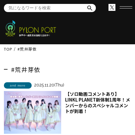
世界中へ最新音楽情報を出航中！
TOP
#荒井芽依
#荒井芽依
2025.11.20(Thu)
and more
【ソロ動画コメントあり】
LINKL PLANET新体制1周年！メ
ンバーからのスペシャルコメン
トが到着！