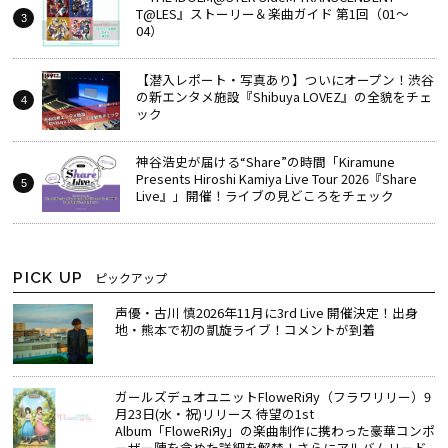
T@LES』ストーリー＆楽曲ガイド 第1回（01～
04）
【潜入レポート・写真あり】ついにオープン！渋谷
の新エンタメ施設『Shibuya LOVEZ』の全貌をチェ
ック
神谷浩史が届ける“Share”の時間――「Kiramune
Presents Hiroshi Kamiya Live Tour 2026『Share
Live』」開催！ライブの見どころをチェック
PICK UP
ピックアップ
声優・古川 慎2026年11月に3rd Live 開催決定！出身
地・熊本で初の凱旋ライブ！コメントが到着
ガールズデュオユニットFloweRiЯy（フラワリリー）9
月23日(水・祝)リリース 待望の1st
Album「FloweRiЯy」の楽曲制作に携わった豪華コンポ
ーザー陣を含めた詳細を解禁！さらにアルバムリード