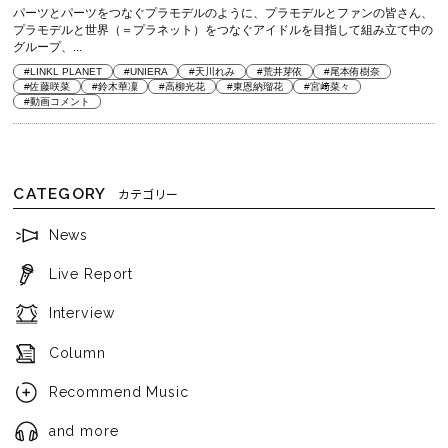
パーツとパーツをつなぐプラモデルのように、プラモデルとファンの皆さん、
プラモデルと世界（＝プラネット）をつなぐアイドルを目指して組み立て中の
グループ、...
#LINKL PLANET
#UNIERA
#天川れみ
#荒井芽依
#尾本侑樹奈
#佐藤咲菜
#鈴木華凜
#高柳光花
#東恩納瑠花
#宮﨑菜々
#動画コメント
CATEGORY
カテゴリー
News
Live Report
Interview
Column
Recommend Music
and more