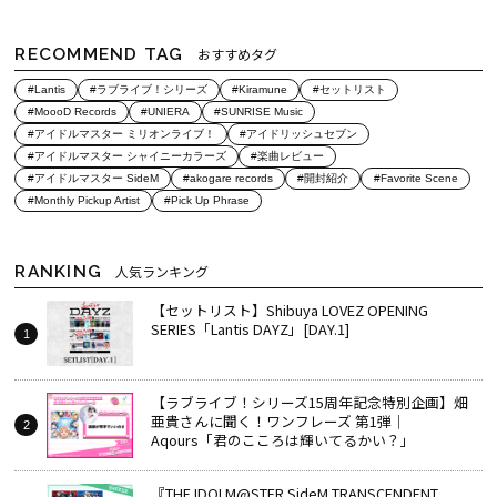
RECOMMEND TAG
おすすめタグ
#Lantis
#ラブライブ！シリーズ
#Kiramune
#セットリスト
#MoooD Records
#UNIERA
#SUNRISE Music
#アイドルマスター ミリオンライブ！
#アイドリッシュセブン
#アイドルマスター シャイニーカラーズ
#楽曲レビュー
#アイドルマスター SideM
#akogare records
#開封紹介
#Favorite Scene
#Monthly Pickup Artist
#Pick Up Phrase
RANKING
人気ランキング
【セットリスト】Shibuya LOVEZ OPENING
SERIES「Lantis DAYZ」[DAY.1]
【ラブライブ！シリーズ15周年記念特別企画】畑
亜貴さんに聞く！ワンフレーズ 第1弾｜
Aqours「君のこころは輝いてるかい？」
『THE IDOLM@STER SideM TRANSCENDENT