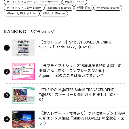
#アイドルマスター シャイニーカラーズ
#楽曲レビュー
#アイドルマスター SideM
#akogare records
#開封紹介
#Favorite Scene
#Monthly Pickup Artist
#Pick Up Phrase
RANKING
人気ランキング
【セットリスト】Shibuya LOVEZ OPENING
SERIES「Lantis DAYZ」[DAY.1]
【ラブライブ！シリーズ15周年記念特別企画】畑
亜貴さんに聞く！ワンフレーズ 第1弾｜
Aqours「君のこころは輝いてるかい？」
『THE IDOLM@STER SideM TRANSCENDENT
T@LES』ストーリー＆楽曲ガイド 第1回（01～
04）
【潜入レポート・写真あり】ついにオープン！渋谷
の新エンタメ施設『Shibuya LOVEZ』の全貌をチェ
ック