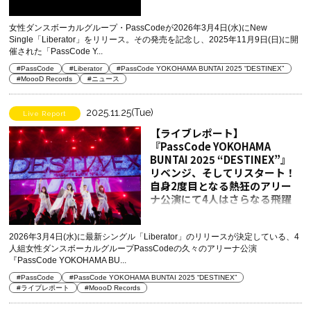
オも絶賛公開中
女性ダンスボーカルグループ・PassCodeが2026年3月4日(水)にNew
Single「Liberator」をリリース。その発売を記念し、2025年11月9日(日)に開
催された「PassCode Y...
#PassCode
#Liberator
#PassCode YOKOHAMA BUNTAI 2025 “DESTINEX”
#MoooD Records
#ニュース
2025.11.25(Tue)
Live Report
【ライブレポート】
『PassCode YOKOHAMA
BUNTAI 2025 “DESTINEX”』
リベンジ、そしてリスタート！
自身2度目となる熱狂のアリー
ナ公演にて4人はさらなる飛躍
を誓う！
2026年3月4日(水)に最新シングル「Liberator」のリリースが決定している、4
人組女性ダンスボーカルグループPassCodeの久々のアリーナ公演
『PassCode YOKOHAMA BU...
#PassCode
#PassCode YOKOHAMA BUNTAI 2025 “DESTINEX”
#ライブレポート
#MoooD Records