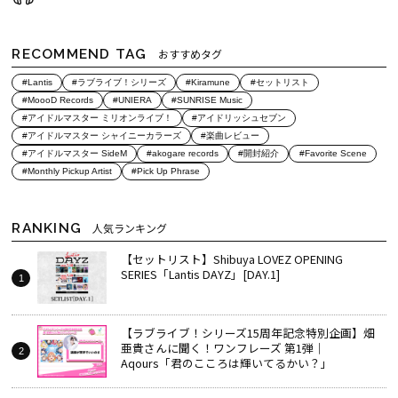
RECOMMEND TAG
おすすめタグ
#Lantis
#ラブライブ！シリーズ
#Kiramune
#セットリスト
#MoooD Records
#UNIERA
#SUNRISE Music
#アイドルマスター ミリオンライブ！
#アイドリッシュセブン
#アイドルマスター シャイニーカラーズ
#楽曲レビュー
#アイドルマスター SideM
#akogare records
#開封紹介
#Favorite Scene
#Monthly Pickup Artist
#Pick Up Phrase
RANKING
人気ランキング
【セットリスト】Shibuya LOVEZ OPENING
SERIES「Lantis DAYZ」[DAY.1]
【ラブライブ！シリーズ15周年記念特別企画】畑
亜貴さんに聞く！ワンフレーズ 第1弾｜
Aqours「君のこころは輝いてるかい？」