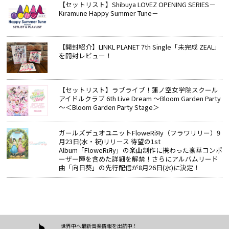
【セットリスト】Shibuya LOVEZ OPENING SERIES－
Kiramune Happy Summer Tune－
【開封紹介】LINKL PLANET 7th Single「未完成 ZEAL」
を開封レビュー！
【セットリスト】ラブライブ！蓮ノ空女学院スクール
アイドルクラブ 6th Live Dream ～Bloom Garden Party
～＜Bloom Garden Party Stage＞
ガールズデュオユニットFloweRiЯy（フラワリリー）9
月23日(水・祝)リリース 待望の1st
Album「FloweRiЯy」の楽曲制作に携わった豪華コンポ
ーザー陣を含めた詳細を解禁！さらにアルバムリード
曲「向日葵」の先行配信が8月26日(水)に決定！
世界中へ最新音楽情報を出航中！