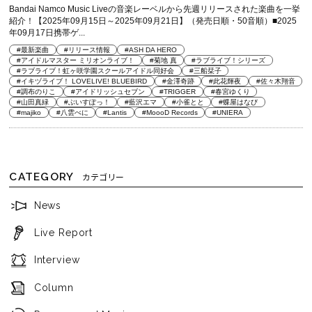
Bandai Namco Music Liveの音楽レーベルから先週リリースされた楽曲を一挙
紹介！【2025年09月15日～2025年09月21日】（発売日順・50音順）■2025
年09月17日携帯ゲ...
#最新楽曲
#リリース情報
#ASH DA HERO
#アイドルマスター ミリオンライブ！
#菊地 真
#ラブライブ！シリーズ
#ラブライブ！虹ヶ咲学園スクールアイドル同好会
#三船栞子
#イキヅライブ！ LOVELIVE! BLUEBIRD
#金澤奇跡
#此花輝夜
#佐々木翔音
#調布のりこ
#アイドリッシュセブン
#TRIGGER
#春宮ゆくり
#山田真緑
#ぶいすぽっ！
#藍沢エマ
#小雀とと
#蝶屋はなび
#majiko
#八雲べに
#Lantis
#MoooD Records
#UNIERA
CATEGORY
カテゴリー
News
Live Report
Interview
Column