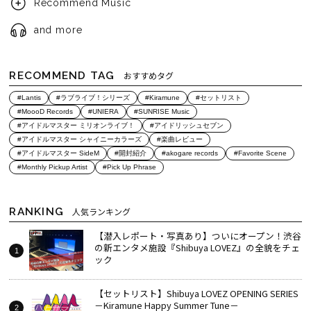
Recommend Music
and more
RECOMMEND TAG
おすすめタグ
#Lantis
#ラブライブ！シリーズ
#Kiramune
#セットリスト
#MoooD Records
#UNIERA
#SUNRISE Music
#アイドルマスター ミリオンライブ！
#アイドリッシュセブン
#アイドルマスター シャイニーカラーズ
#楽曲レビュー
#アイドルマスター SideM
#開封紹介
#akogare records
#Favorite Scene
#Monthly Pickup Artist
#Pick Up Phrase
RANKING
人気ランキング
【潜入レポート・写真あり】ついにオープン！渋谷
の新エンタメ施設『Shibuya LOVEZ』の全貌をチェ
ック
【セットリスト】Shibuya LOVEZ OPENING SERIES
－Kiramune Happy Summer Tune－