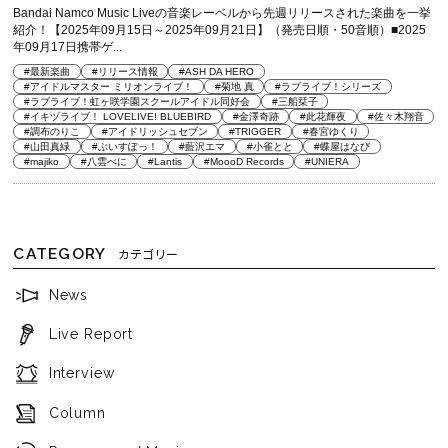
Bandai Namco Music Liveの音楽レーベルから先週リリースされた楽曲を一挙
紹介！【2025年09月15日～2025年09月21日】（発売日順・50音順）■2025
年09月17日携帯ゲ...
#最新楽曲
#リリース情報
#ASH DA HERO
#アイドルマスター ミリオンライブ！
#菊地 真
#ラブライブ！シリーズ
#ラブライブ！虹ヶ咲学園スクールアイドル同好会
#三船栞子
#イキヅライブ！ LOVELIVE! BLUEBIRD
#金澤奇跡
#此花輝夜
#佐々木翔音
#調布のりこ
#アイドリッシュセブン
#TRIGGER
#春宮ゆくり
#山田真緑
#ぶいすぽっ！
#藍沢エマ
#小雀とと
#蝶屋はなび
#majiko
#八雲べに
#Lantis
#MoooD Records
#UNIERA
CATEGORY
カテゴリー
News
Live Report
Interview
Column