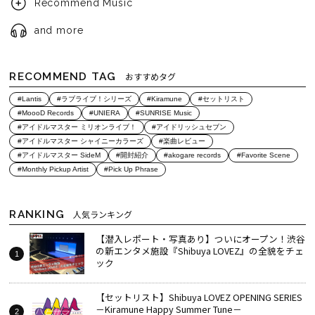
Recommend Music
and more
RECOMMEND TAG
おすすめタグ
#Lantis
#ラブライブ！シリーズ
#Kiramune
#セットリスト
#MoooD Records
#UNIERA
#SUNRISE Music
#アイドルマスター ミリオンライブ！
#アイドリッシュセブン
#アイドルマスター シャイニーカラーズ
#楽曲レビュー
#アイドルマスター SideM
#開封紹介
#akogare records
#Favorite Scene
#Monthly Pickup Artist
#Pick Up Phrase
RANKING
人気ランキング
【潜入レポート・写真あり】ついにオープン！渋谷
の新エンタメ施設『Shibuya LOVEZ』の全貌をチェ
ック
【セットリスト】Shibuya LOVEZ OPENING SERIES
－Kiramune Happy Summer Tune－