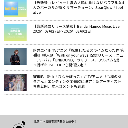
【最新楽曲レビュー】夏の太陽に負けないパワフルな4
人のボーカルが輝くサマーチューン、SparQlew「feel
alive」
【最新楽曲リリース情報】Bandai Namco Music Live
2026年07月27日～2026年08月02日
藍井エイル TVアニメ『転生したらスライムだった件 第
4期』挿入歌「Walk on your way」配信リリース！ニュ
ーアルバム「UNBOUND」のリリース、アルバムを引
っ提げたLIVE TOURも開催決定！
REIRIE、新曲「ひなたぼっこ」がTVアニメ『令和のダ
ラさん』エンディング主題歌に決定！新アーティスト
写真公開、本人コメントも到着
世界中へ最新音楽情報を出航中！