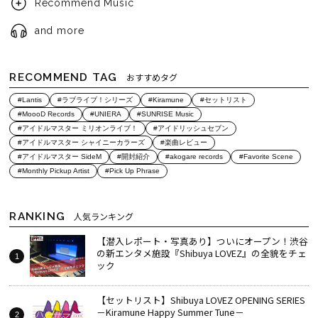
Recommend Music
and more
RECOMMEND TAG
おすすめタグ
#Lantis
#ラブライブ！シリーズ
#Kiramune
#セットリスト
#MoooD Records
#UNIERA
#SUNRISE Music
#アイドルマスター ミリオンライブ！
#アイドリッシュセブン
#アイドルマスター シャイニーカラーズ
#楽曲レビュー
#アイドルマスター SideM
#開封紹介
#akogare records
#Favorite Scene
#Monthly Pickup Artist
#Pick Up Phrase
RANKING
人気ランキング
【潜入レポート・写真あり】ついにオープン！渋谷
の新エンタメ施設『Shibuya LOVEZ』の全貌をチェ
ック
【セットリスト】Shibuya LOVEZ OPENING SERIES
－Kiramune Happy Summer Tune－