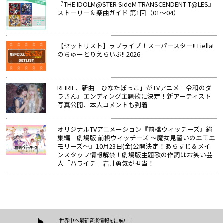
『THE IDOLM@STER SideM TRANSCENDENT T@LES』
ストーリー＆楽曲ガイド 第1回（01～04）
【セットリスト】ラブライブ！スーパースター!! Liella!
のちゅーとりえらいぶ!! 2026
REIRIE、新曲「ひなたぼっこ」がTVアニメ『令和のダ
ラさん』エンディング主題歌に決定！新アーティスト
写真公開、本人コメントも到着
オリジナルTVアニメーション『前橋ウィッチーズ』総
集編『劇場版 前橋ウィッチーズ ～魔女見習いのエモエ
モリーズ～』10月23日(金)公開決定！あらすじ＆メイ
ンスタッフ情報解禁！劇場版主題歌の作詞はお笑い芸
人「ハライチ」岩井勇気が担当！
世界中へ最新音楽情報を出航中！