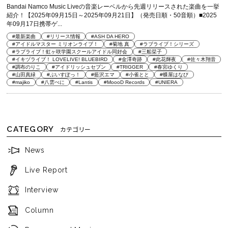
Bandai Namco Music Liveの音楽レーベルから先週リリースされた楽曲を一挙
紹介！【2025年09月15日～2025年09月21日】（発売日順・50音順）■2025
年09月17日携帯ゲ...
#最新楽曲
#リリース情報
#ASH DA HERO
#アイドルマスター ミリオンライブ！
#菊地 真
#ラブライブ！シリーズ
#ラブライブ！虹ヶ咲学園スクールアイドル同好会
#三船栞子
#イキヅライブ！ LOVELIVE! BLUEBIRD
#金澤奇跡
#此花輝夜
#佐々木翔音
#調布のりこ
#アイドリッシュセブン
#TRIGGER
#春宮ゆくり
#山田真緑
#ぶいすぽっ！
#藍沢エマ
#小雀とと
#蝶屋はなび
#majiko
#八雲べに
#Lantis
#MoooD Records
#UNIERA
CATEGORY
カテゴリー
News
Live Report
Interview
Column