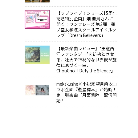
【ラブライブ！シリーズ15周年
記念特別企画】畑 亜貴さんに
聞く！ワンフレーズ 第2弾｜蓮
ノ空女学院スクールアイドルク
ラブ「Dream Believers」
【最新楽曲レビュー】“王道西
洋ファンタジー”を彷彿とさせ
る、壮大で神秘的な世界観が旋
律に息づく一曲、
ChouCho「Defy the Silence」
mekakushe×小説家望月麻衣コ
ラボ企画『遊星標本』が始動！
第一弾楽曲「月面着陸」配信開
始！