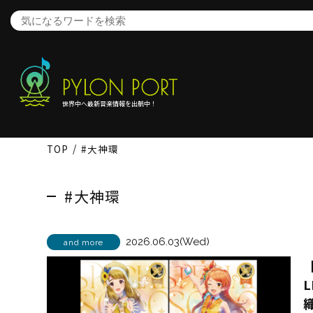
世界中へ最新音楽情報を出航中！
TOP
#大神環
#大神環
2026.06.03(Wed)
and more
【
L