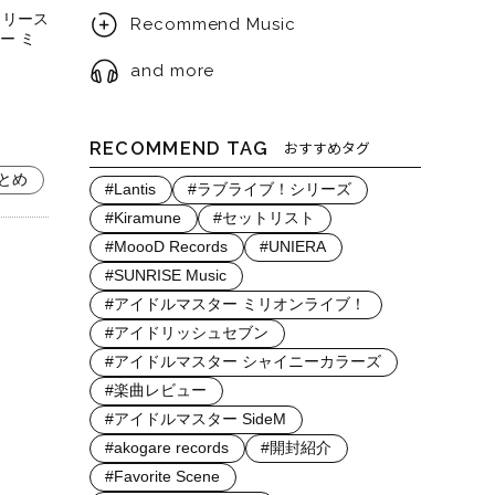
にリリース
Recommend Music
ー ミ
and more
RECOMMEND TAG
おすすめタグ
とめ
#Lantis
#ラブライブ！シリーズ
#Kiramune
#セットリスト
#MoooD Records
#UNIERA
#SUNRISE Music
#アイドルマスター ミリオンライブ！
#アイドリッシュセブン
#アイドルマスター シャイニーカラーズ
#楽曲レビュー
#アイドルマスター SideM
#akogare records
#開封紹介
#Favorite Scene