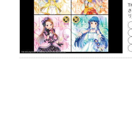
T
さ
リ