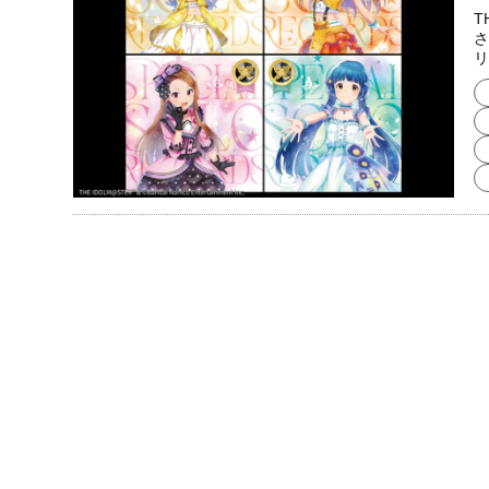
T
さ
リ