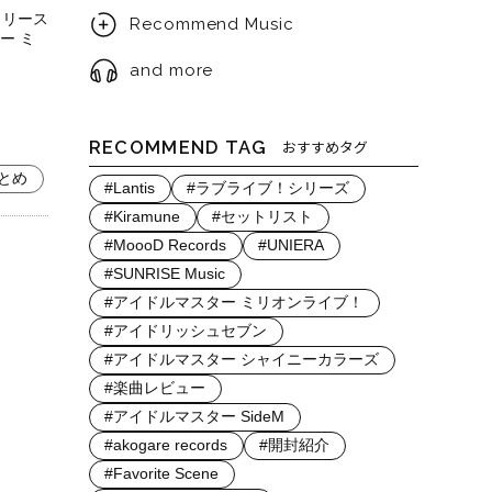
にリリース
Recommend Music
ー ミ
and more
RECOMMEND TAG
おすすめタグ
とめ
#Lantis
#ラブライブ！シリーズ
#Kiramune
#セットリスト
#MoooD Records
#UNIERA
#SUNRISE Music
#アイドルマスター ミリオンライブ！
#アイドリッシュセブン
#アイドルマスター シャイニーカラーズ
#楽曲レビュー
#アイドルマスター SideM
#akogare records
#開封紹介
#Favorite Scene