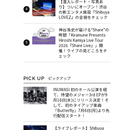
【潜入レポート・写真あ
り】ついにオープン！渋谷
の新エンタメ施設『Shibuya
LOVEZ』の全貌をチェック
神谷浩史が届ける“Share”の
時間――「Kiramune Presents
Hiroshi Kamiya Live Tour
2026『Share Live』」開
催！ライブの見どころをチ
ェック
PICK UP
ピックアップ
INUWASI 初のホール公演を経
て、待望のメジャー3rd EPが9
月16日(水)にリリース決定！そ
して、初のタイアップ楽曲
「Butterfly」7月6日(月)より先
行配信スタート！
【ライブレポート】Shibuya