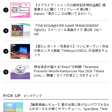
【ラブライブ！シリーズ15周年記念特別企画】畑
亜貴さんに聞く！ワンフレーズ 第1弾｜
Aqours「君のこころは輝いてるかい？」
『THE IDOLM@STER SideM TRANSCENDENT
T@LES』ストーリー＆楽曲ガイド 第1回（01～
04）
【潜入レポート・写真あり】ついにオープン！渋谷
の新エンタメ施設『Shibuya LOVEZ』の全貌をチェ
ック
神谷浩史が届ける“Share”の時間――「Kiramune
Presents Hiroshi Kamiya Live Tour 2026『Share
Live』」開催！ライブの見どころをチェック
PICK UP
ピックアップ
【最新楽曲レビュー】夏の太陽に負けないパワフルな4
人のボーカルが輝くサマーチューン、SparQlew「feel