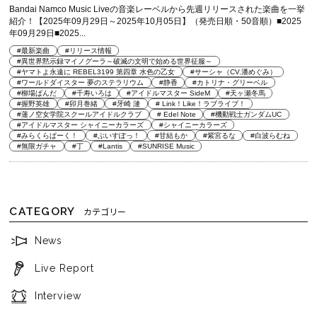
Bandai Namco Music Liveの音楽レーベルから先週リリースされた楽曲を一挙
紹介！【2025年09月29日～2025年10月05日】（発売日順・50音順）■2025
年09月29日■2025...
#最新楽曲
#リリース情報
#異世界黙示録マイノグーラ～破滅の文明で始める世界征服～
#ヤマトよ永遠に REBEL3199 第四章 水色の乙女
#サーシャ（CV.潘めぐみ）
#ワールドダイスター 夢のステラリウム
#静香
#カトリナ・グリーベル
#柳場ぱんだ
#千寿いろは
#アイドルマスター SideM
#天ヶ瀬冬馬
#握野英雄
#卯月巻緒
#牙崎 漣
# Link！Like！ラブライブ！
#蓮ノ空女学院スクールアイドルクラブ
# Edel Note
#機動戦士ガンダムUC
#アイドルマスター シャイニーカラーズ
#シャイニーカラーズ
#みらくらぱーく！
#ぶいすぽっ！
#甘結もか
#紫宮るな
#白波らむね
#無限ガチャ
#丁
#Lantis
#SUNRISE Music
CATEGORY
カテゴリー
News
Live Report
Interview