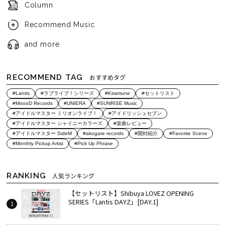
Column
Recommend Music
and more
RECOMMEND TAG
おすすめタグ
#Lantis
#ラブライブ！シリーズ
#Kiramune
#セットリスト
#MoooD Records
#UNIERA
#SUNRISE Music
#アイドルマスター ミリオンライブ！
#アイドリッシュセブン
#アイドルマスター シャイニーカラーズ
#楽曲レビュー
#アイドルマスター SideM
#akogare records
#開封紹介
#Favorite Scene
#Monthly Pickup Artist
#Pick Up Phrase
RANKING
人気ランキング
【セットリスト】Shibuya LOVEZ OPENING
SERIES「Lantis DAYZ」[DAY.1]