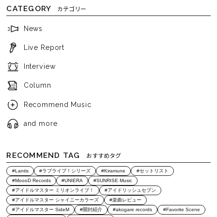
CATEGORY
カテゴリー
News
Live Report
Interview
Column
Recommend Music
and more
RECOMMEND TAG
おすすめタグ
#Lantis
#ラブライブ！シリーズ
#Kiramune
#セットリスト
#MoooD Records
#UNIERA
#SUNRISE Music
#アイドルマスター ミリオンライブ！
#アイドリッシュセブン
#アイドルマスター シャイニーカラーズ
#楽曲レビュー
#アイドルマスター SideM
#開封紹介
#akogare records
#Favorite Scene