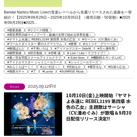
Bandai Namco Music Liveの音楽レーベルから先週リリースされた楽曲を一挙
紹介！【2025年09月29日～2025年10月05日】（発売日順・50音順）■2025
年09月29日■2025...
#最新楽曲
#リリース情報
#異世界黙示録マイノグーラ～破滅の文明で始める世界征服～
#ヤマトよ永遠に REBEL3199 第四章 水色の乙女
#サーシャ（CV.潘めぐみ）
#ワールドダイスター 夢のステラリウム
#静香
#カトリナ・グリーベル
#柳場ぱんだ
#千寿いろは
#アイドルマスター SideM
#天ヶ瀬冬馬
#握野英雄
#卯月巻緒
#牙崎 漣
# Link！Like！ラブライブ！
#蓮ノ空女学院スクールアイドルクラブ
# Edel Note
#機動戦士ガンダムUC
#アイドルマスター シャイニーカラーズ
#シャイニーカラーズ
#みらくらぱーく！
#ぶいすぽっ！
#甘結もか
#紫宮るな
#白波らむね
#無限ガチャ
#丁
#Lantis
#SUNRISE Music
2025.09.12(Fri)
News
10月10日(金)上映開始『ヤマト
よ永遠に REBEL3199 第四章 水
色の乙女』主題歌はサーシャ
（CV.潘めぐみ）が歌唱＆9月30
日配信リリース決定!!