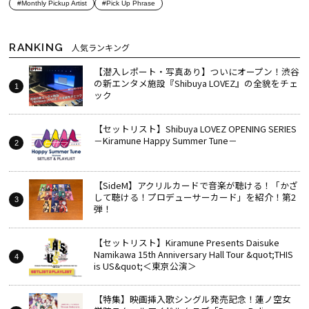
#Monthly Pickup Artist
#Pick Up Phrase
RANKING
人気ランキング
【潜入レポート・写真あり】ついにオープン！渋谷
の新エンタメ施設『Shibuya LOVEZ』の全貌をチェ
ック
【セットリスト】Shibuya LOVEZ OPENING SERIES
－Kiramune Happy Summer Tune－
【SideM】アクリルカードで音楽が聴ける！「かざ
して聴ける！プロデューサーカード」を紹介！第2
弾！
【セットリスト】Kiramune Presents Daisuke
Namikawa 15th Anniversary Hall Tour &quot;THIS
is US&quot;＜東京公演＞
【特集】映画挿入歌シングル発売記念！蓮ノ空女