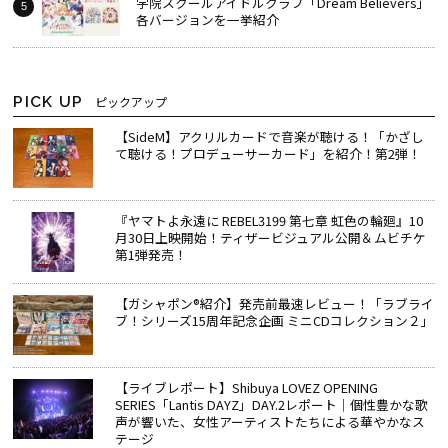
学院スクールアイドルクラブ「Dream Believers」
各バージョンを一挙紹介
PICK UP
ピックアップ
【SideM】アクリルカードで音楽が聴ける！「かざし
て聴ける！プロデューサーカード」を紹介！第2弾！
『ヤマトよ永遠に REBEL3199 第七章 虹色の輪廻』10
月30日上映開始！ティザービジュアル公開＆ムビチケ
第1弾発売！
【ガシャポン®紹介】発売前最速レビュー！「ラブライ
ブ！シリーズ15周年記念企画 ミニCDコレクション２」
【ライブレポート】Shibuya LOVEZ OPENING
SERIES「Lantis DAYZ」DAY.2レポート｜個性豊かな歌
声が響いた、女性アーティストたちによる華やかなス
テージ