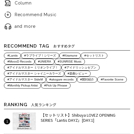
Column
Recommend Music
and more
RECOMMEND TAG
おすすめタグ
#Lantis
#ラブライブ！シリーズ
#Kiramune
#セットリスト
#MoooD Records
#UNIERA
#SUNRISE Music
#アイドルマスター ミリオンライブ！
#アイドリッシュセブン
#アイドルマスター シャイニーカラーズ
#楽曲レビュー
#アイドルマスター SideM
#akogare records
#開封紹介
#Favorite Scene
#Monthly Pickup Artist
#Pick Up Phrase
RANKING
人気ランキング
【セットリスト】Shibuya LOVEZ OPENING
SERIES「Lantis DAYZ」[DAY.1]