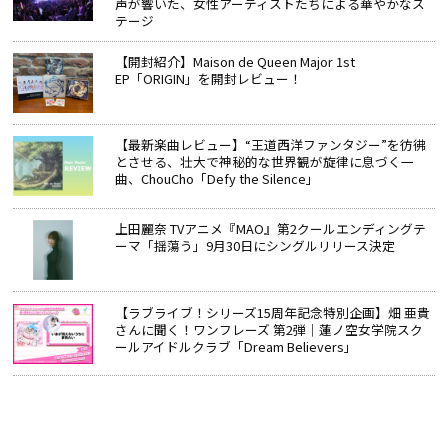
声が響いた、女性アーティストたちによる華やかなス
テージ
【開封紹介】Maison de Queen Major 1st
EP「ORIGIN」を開封レビュー！
【最新楽曲レビュー】“王道西洋ファンタジー”を彷彿
とさせる、壮大で神秘的な世界観が旋律に息づく一
曲、ChouCho「Defy the Silence」
上田麗奈 TVアニメ『MAO』第2クールエンディングテ
ーマ「揺蕩う」9月30日にシングルリリース決定
【ラブライブ！シリーズ15周年記念特別企画】畑 亜貴
さんに聞く！ワンフレーズ 第2弾｜蓮ノ空女学院スク
ールアイドルクラブ「Dream Believers」