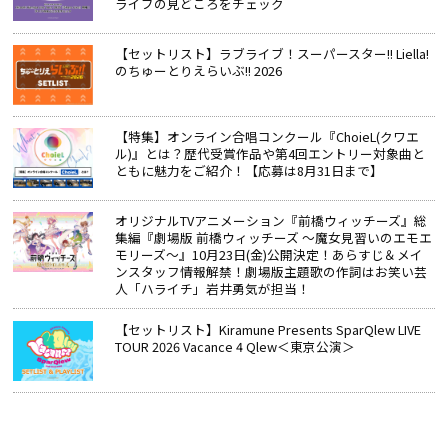
ライブの見どころをチェック
【セットリスト】ラブライブ！スーパースター!! Liella!
のちゅーとりえらいぶ!! 2026
【特集】オンライン合唱コンクール『ChoieL(クワエ
ル)』とは？歴代受賞作品や第4回エントリー対象曲と
ともに魅力をご紹介！【応募は8月31日まで】
オリジナルTVアニメーション『前橋ウィッチーズ』総
集編『劇場版 前橋ウィッチーズ ～魔女見習いのエモエ
モリーズ～』10月23日(金)公開決定！あらすじ＆メイ
ンスタッフ情報解禁！劇場版主題歌の作詞はお笑い芸
人「ハライチ」岩井勇気が担当！
【セットリスト】Kiramune Presents SparQlew LIVE
TOUR 2026 Vacance 4 Qlew＜東京公演＞