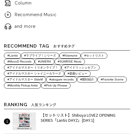
Column
Recommend Music
and more
RECOMMEND TAG
おすすめタグ
#Lantis
#ラブライブ！シリーズ
#Kiramune
#セットリスト
#MoooD Records
#UNIERA
#SUNRISE Music
#アイドルマスター ミリオンライブ！
#アイドリッシュセブン
#アイドルマスター シャイニーカラーズ
#楽曲レビュー
#アイドルマスター SideM
#akogare records
#開封紹介
#Favorite Scene
#Monthly Pickup Artist
#Pick Up Phrase
RANKING
人気ランキング
【セットリスト】Shibuya LOVEZ OPENING
SERIES「Lantis DAYZ」[DAY.1]