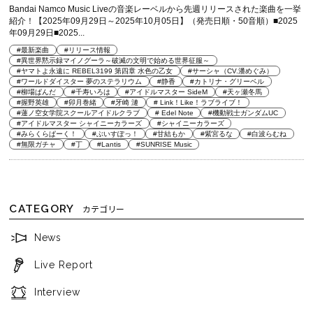
Bandai Namco Music Liveの音楽レーベルから先週リリースされた楽曲を一挙
紹介！【2025年09月29日～2025年10月05日】（発売日順・50音順）■2025
年09月29日■2025...
#最新楽曲
#リリース情報
#異世界黙示録マイノグーラ～破滅の文明で始める世界征服～
#ヤマトよ永遠に REBEL3199 第四章 水色の乙女
#サーシャ（CV.潘めぐみ）
#ワールドダイスター 夢のステラリウム
#静香
#カトリナ・グリーベル
#柳場ぱんだ
#千寿いろは
#アイドルマスター SideM
#天ヶ瀬冬馬
#握野英雄
#卯月巻緒
#牙崎 漣
# Link！Like！ラブライブ！
#蓮ノ空女学院スクールアイドルクラブ
# Edel Note
#機動戦士ガンダムUC
#アイドルマスター シャイニーカラーズ
#シャイニーカラーズ
#みらくらぱーく！
#ぶいすぽっ！
#甘結もか
#紫宮るな
#白波らむね
#無限ガチャ
#丁
#Lantis
#SUNRISE Music
CATEGORY
カテゴリー
News
Live Report
Interview