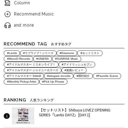
Column
Recommend Music
and more
RECOMMEND TAG
おすすめタグ
#Lantis
#ラブライブ！シリーズ
#Kiramune
#セットリスト
#MoooD Records
#UNIERA
#SUNRISE Music
#アイドルマスター ミリオンライブ！
#アイドリッシュセブン
#アイドルマスター シャイニーカラーズ
#楽曲レビュー
#アイドルマスター SideM
#akogare records
#開封紹介
#Favorite Scene
#Monthly Pickup Artist
#Pick Up Phrase
RANKING
人気ランキング
【セットリスト】Shibuya LOVEZ OPENING
SERIES「Lantis DAYZ」[DAY.1]