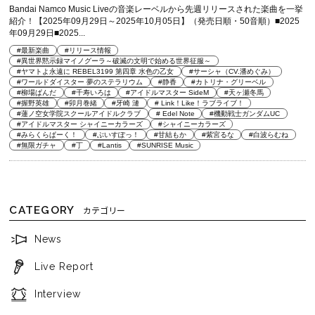
Bandai Namco Music Liveの音楽レーベルから先週リリースされた楽曲を一挙
紹介！【2025年09月29日～2025年10月05日】（発売日順・50音順）■2025
年09月29日■2025...
#最新楽曲
#リリース情報
#異世界黙示録マイノグーラ～破滅の文明で始める世界征服～
#ヤマトよ永遠に REBEL3199 第四章 水色の乙女
#サーシャ（CV.潘めぐみ）
#ワールドダイスター 夢のステラリウム
#静香
#カトリナ・グリーベル
#柳場ぱんだ
#千寿いろは
#アイドルマスター SideM
#天ヶ瀬冬馬
#握野英雄
#卯月巻緒
#牙崎 漣
# Link！Like！ラブライブ！
#蓮ノ空女学院スクールアイドルクラブ
# Edel Note
#機動戦士ガンダムUC
#アイドルマスター シャイニーカラーズ
#シャイニーカラーズ
#みらくらぱーく！
#ぶいすぽっ！
#甘結もか
#紫宮るな
#白波らむね
#無限ガチャ
#丁
#Lantis
#SUNRISE Music
CATEGORY
カテゴリー
News
Live Report
Interview