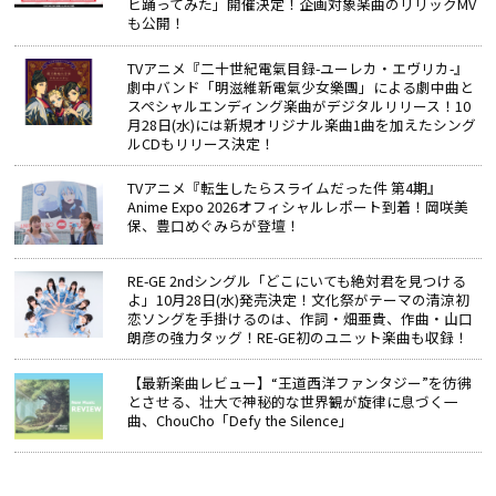
ヒ踊ってみた」開催決定！企画対象楽曲のリリックMV
も公開！
TVアニメ『二十世紀電氣目録-ユーレカ・エヴリカ-』
劇中バンド「明滋維新電氣少女樂團」による劇中曲と
スペシャルエンディング楽曲がデジタルリリース！10
月28日(水)には新規オリジナル楽曲1曲を加えたシング
ルCDもリリース決定！
TVアニメ『転生したらスライムだった件 第4期』
Anime Expo 2026オフィシャルレポート到着！岡咲美
保、豊口めぐみらが登壇！
RE-GE 2ndシングル「どこにいても絶対君を見つける
よ」10月28日(水)発売決定！文化祭がテーマの清涼初
恋ソングを手掛けるのは、作詞・畑亜貴、作曲・山口
朗彦の強力タッグ！RE-GE初のユニット楽曲も収録！
【最新楽曲レビュー】“王道西洋ファンタジー”を彷彿
とさせる、壮大で神秘的な世界観が旋律に息づく一
曲、ChouCho「Defy the Silence」