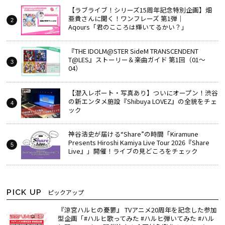
【ラブライブ！シリーズ15周年記念特別企画】畑
亜貴さんに聞く！ワンフレーズ 第1弾｜
Aqours「君のこころは輝いてるかい？」
『THE IDOLM@STER SideM TRANSCENDENT
T@LES』ストーリー＆楽曲ガイド 第1回（01～
04）
【潜入レポート・写真あり】ついにオープン！渋谷
の新エンタメ施設『Shibuya LOVEZ』の全貌をチェ
ック
神谷浩史が届ける“Share”の時間――「Kiramune
Presents Hiroshi Kamiya Live Tour 2026『Share
Live』」開催！ライブの見どころをチェック
PICK UP
ピックアップ
『涼宮ハルヒの憂鬱』 TVアニメ20周年を記念した参加
型企画「#ハルヒ歌ってみた #ハルヒ弾いてみた #ハル