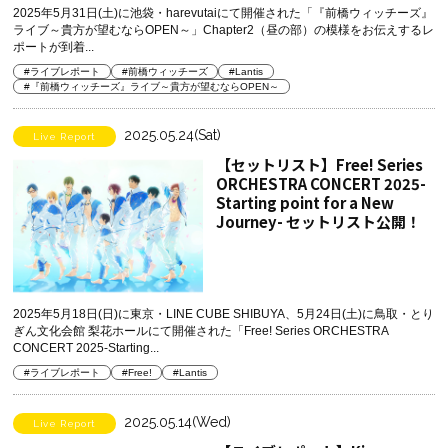
2025年5月31日(土)に池袋・harevutaiにて開催された「『前橋ウィッチーズ』
ライブ～貴方が望むならOPEN～」Chapter2（昼の部）の模様をお伝えするレ
ポートが到着...
#ライブレポート
#前橋ウィッチーズ
#Lantis
#『前橋ウィッチーズ』ライブ～貴方が望むならOPEN～
2025.05.24(Sat)
Live Report
【セットリスト】Free! Series
ORCHESTRA CONCERT 2025-
Starting point for a New
Journey- セットリスト公開！
2025年5月18日(日)に東京・LINE CUBE SHIBUYA、5月24日(土)に鳥取・とり
ぎん文化会館 梨花ホールにて開催された「Free! Series ORCHESTRA
CONCERT 2025-Starting...
#ライブレポート
#Free!
#Lantis
2025.05.14(Wed)
Live Report