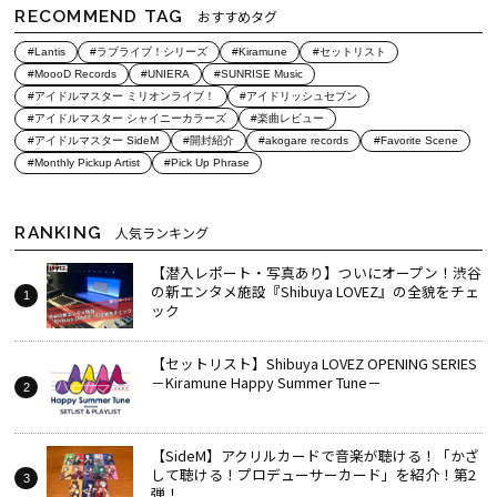
RECOMMEND TAG
おすすめタグ
#Lantis
#ラブライブ！シリーズ
#Kiramune
#セットリスト
#MoooD Records
#UNIERA
#SUNRISE Music
#アイドルマスター ミリオンライブ！
#アイドリッシュセブン
#アイドルマスター シャイニーカラーズ
#楽曲レビュー
#アイドルマスター SideM
#開封紹介
#akogare records
#Favorite Scene
#Monthly Pickup Artist
#Pick Up Phrase
RANKING
人気ランキング
【潜入レポート・写真あり】ついにオープン！渋谷
の新エンタメ施設『Shibuya LOVEZ』の全貌をチェ
ック
【セットリスト】Shibuya LOVEZ OPENING SERIES
－Kiramune Happy Summer Tune－
【SideM】アクリルカードで音楽が聴ける！「かざ
して聴ける！プロデューサーカード」を紹介！第2
弾！