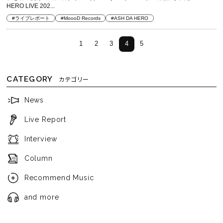
HERO LIVE 202...
#ライブレポート
#MoooD Records
#ASH DA HERO
1
2
3
4
5
CATEGORY
カテゴリー
News
Live Report
Interview
Column
Recommend Music
and more