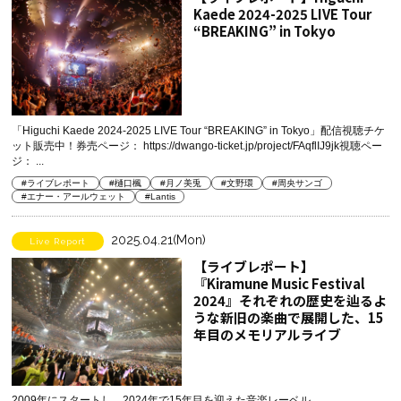
Kaede 2024-2025 LIVE Tour
“BREAKING” in Tokyo
「Higuchi Kaede 2024-2025 LIVE Tour “BREAKING” in Tokyo」配信視聴チケ
ット販売中！券売ページ： https://dwango-ticket.jp/project/FAqflIJ9jk視聴ペー
ジ： ...
#ライブレポート
#樋口楓
#月ノ美兎
#文野環
#周央サンゴ
#エナー・アールウェット
#Lantis
2025.04.21(Mon)
Live Report
【ライブレポート】
『Kiramune Music Festival
2024』それぞれの歴史を辿るよ
うな新旧の楽曲で展開した、15
年目のメモリアルライブ
2009年にスタートし、2024年で15年目を迎えた音楽レーベル