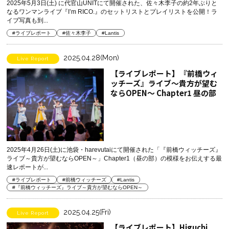
2025年5月3日(土) に代官山UNITにて開催された、佐々木李子の約2年ぶりと
なるワンマンライブ『I’m RICO.』のセットリストとプレイリストを公開！ラ
イブ写真も到...
#ライブレポート
#佐々木李子
#Lantis
2025.04.28(Mon)
Live Report
【ライブレポート】『前橋ウィ
ッチーズ』ライブ～貴方が望む
ならOPEN～ Chapter1 昼の部
2025年4月26日(土)に池袋・harevutaiにて開催された「『前橋ウィッチーズ』
ライブ～貴方が望むならOPEN～」Chapter1（昼の部）の模様をお伝えする最
速レポートが...
#ライブレポート
#前橋ウィッチーズ
#Lantis
#『前橋ウィッチーズ』ライブ～貴方が望むならOPEN～
2025.04.25(Fri)
Live Report
【ライブレポート】Higuchi