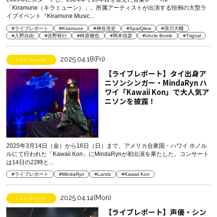
「Kiramune（キラミューン）」。所属アーティストが出演する恒例の大型ラ
イブイベント『Kiramune Music...
#ライブレポート
#Kiramune
#神谷浩史
#SparQlew
#浪川大輔
#入野自由
#吉野裕行
#柿原徹也
#岡本信彦
#Uncle Bomb
#Trignal
2025.04.18(Fri)
Live Report
【ライブレポート】タイ出身ア
ニソンシンガー・MindaRyn ハ
ワイ「Kawaii Kon」で大人気ア
ニソンを披露！
2025年3月14日（金）から16日（日）まで、アメリカ合衆国・ハワイ ホノル
ルにて行われた「Kawaii Kon」にMindaRynが初出演を果たした。コンサート
は14日の22時と...
#ライブレポート
#MindaRyn
#Lantis
#Kawaii Kon
2025.04.14(Mon)
Live Report
【ライブレポート】声優・シン