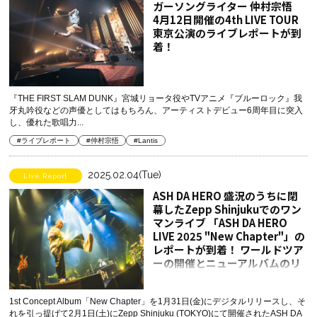
ガーソングライター 仲村宗悟
4月12日開催の4th LIVE TOUR
東京公演のライブレポートが到
着！
『THE FIRST SLAM DUNK』宮城リョータ役やTVアニメ『ブルーロック』我
牙丸吟役などの声優としてはもちろん、アーティストデビュー6周年目に突入
し、優れた歌唱力...
#ライブレポート
#仲村宗悟
#Lantis
2025.02.04(Tue)
Live Report
ASH DA HERO 盛況のうちに閉
幕したZepp Shinjukuでのワン
マンライブ 「ASH DA HERO
LIVE 2025 "New Chapter"」の
レポートが到着！ ワールドツア
ーの開催とニューアルバムのリ
リースも決定！
1st Concept Album「New Chapter」を1月31日(金)にデジタルリリースし、そ
れを引っ提げて2月1日(土)にZepp Shinjuku (TOKYO)にて開催されたASH DA