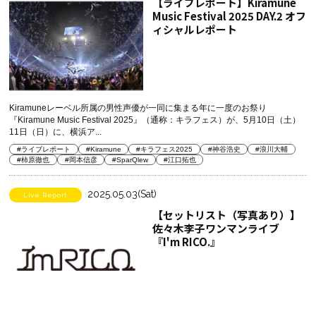
【ライブレポート】Kiramune
Music Festival 2025 DAY.2 オフ
ィシャルレポート
Kiramuneレーベル所属の男性声優が一同に集まる年に一度のお祭り
『Kiramune Music Festival 2025』（通称：キラフェス）が、5月10日（土）
11日（日）に、横浜ア...
#ライブレポート
#Kiramune
#キラフェス2025
#神谷浩史
#浪川大輔
#柿原徹也
#岡本信彦
#SparQlew
#江口拓也
2025.05.03(Sat)
Live Report
【セットリスト（写真あり）】
佐々木李子ワンマンライブ
『I'm RICO.』