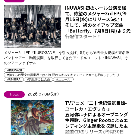
INUWASI 初のホール公演を経
て、待望のメジャー3rd EPが9
月16日(水)にリリース決定！
そして、初のタイアップ楽曲
「Butterfly」7月6日(月)より先
行配信スタート！
メジャー2nd EP『KUROGANE』を引っ提げ、5月から過去最大規模の東名阪
バンドツアー「狗鷲昊閃」を敢行してきたアイドルユニット・INUWASI。そ
のツアーファイナル...
#INUWASI
#捨てられ聖女の異世界ごはん旅 隠れスキルでキャンピングカーを召喚しました
#UNIERA
#異世界ごはん旅
#ニュース
2026.07.05(Sun)
News
TVアニメ『二十世紀電氣目録-
ユーレカ・エヴリカ-』
五阿弥ルナによるオープニング
主題歌、Ginger Rootによるエ
ンディング主題歌を収録した主
題歌CDのリリースが9月30日