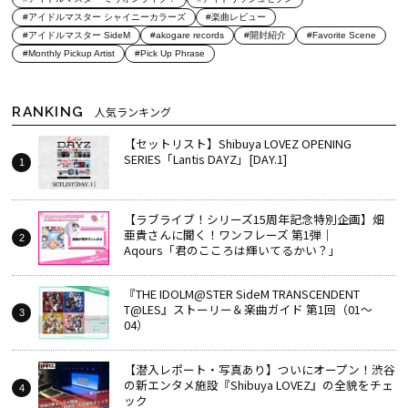
#アイドルマスター シャイニーカラーズ
#楽曲レビュー
#アイドルマスター SideM
#akogare records
#開封紹介
#Favorite Scene
#Monthly Pickup Artist
#Pick Up Phrase
RANKING
人気ランキング
【セットリスト】Shibuya LOVEZ OPENING
SERIES「Lantis DAYZ」[DAY.1]
【ラブライブ！シリーズ15周年記念特別企画】畑
亜貴さんに聞く！ワンフレーズ 第1弾｜
Aqours「君のこころは輝いてるかい？」
『THE IDOLM@STER SideM TRANSCENDENT
T@LES』ストーリー＆楽曲ガイド 第1回（01～
04）
【潜入レポート・写真あり】ついにオープン！渋谷
の新エンタメ施設『Shibuya LOVEZ』の全貌をチェ
ック