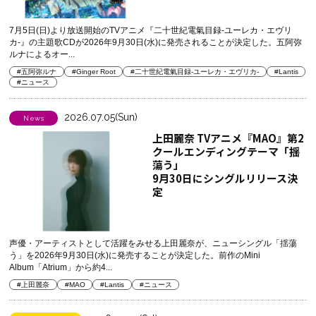
(水)に決定！
7月5日(日)より放送開始のTVアニメ『二十世紀電氣目録-ユーレカ・エヴリ
カ-』の主題歌CDが2026年9月30日(水)に発売されることが決定した。五阿弥
ルナによるオー...
#五阿弥ルナ
#Ginger Root
#二十世紀電氣目録-ユーレカ・エヴリカ-
#Lantis
#ニュース
2026.07.05(Sun)
News
上田麗奈 TVアニメ『MAO』第2
クールエンディングテーマ「揺
蕩う」
9月30日にシングルリリース決
定
声優・アーティストとして活躍をみせる上田麗奈が、ニューシングル「揺蕩
う」を2026年9月30日(水)に発売することが決定した。前作のMini
Album「Atrium」から約4...
#上田麗奈
#MAO
#Lantis
#ニュース