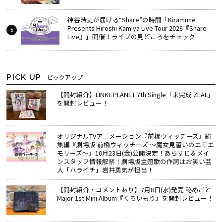
神谷浩史が届ける“Share”の時間――「Kiramune
Presents Hiroshi Kamiya Live Tour 2026『Share
Live』」開催！ライブの見どころをチェック
PICK UP
ピックアップ
【開封紹介】LINKL PLANET 7th Single「未完成 ZEAL」
を開封レビュー！
オリジナルTVアニメーション『前橋ウィッチーズ』総
集編『劇場版 前橋ウィッチーズ ～魔女見習いのエモエ
モリーズ～』10月23日(金)公開決定！あらすじ＆メイ
ンスタッフ情報解禁！劇場版主題歌の作詞はお笑い芸
人「ハライチ」岩井勇気が担当！
【開封紹介・コメントあり】7月8日(水)発売 秘めごと
Major 1st Mini Album『くろいもり』を開封レビュー！