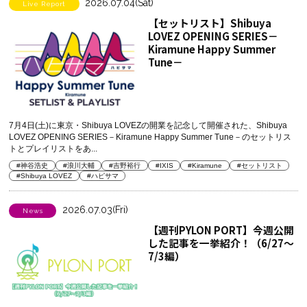
2026.07.04(Sat)
Live Report
【セットリスト】Shibuya
LOVEZ OPENING SERIES－
Kiramune Happy Summer
Tune－
7月4日(土)に東京・Shibuya LOVEZの開業を記念して開催された、Shibuya
LOVEZ OPENING SERIES－Kiramune Happy Summer Tune－のセットリス
トとプレイリストをあ...
#神谷浩史
#浪川大輔
#吉野裕行
#IXIS
#Kiramune
#セットリスト
#Shibuya LOVEZ
#ハピサマ
2026.07.03(Fri)
News
【週刊PYLON PORT】今週公開
した記事を一挙紹介！（6/27～
7/3編）