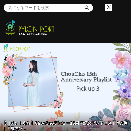
世界中へ最新音楽情報を出航中！
【コメントあり】ChouChoデビュー15周年記念プレイリスト 第3弾
｜「風のソ...