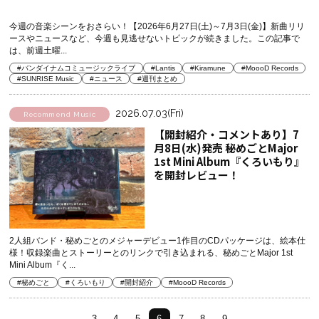
今週の音楽シーンをおさらい！【2026年6月27日(土)～7月3日(金)】新曲リリ
ースやニュースなど、今週も見逃せないトピックが続きました。この記事で
は、前週土曜...
#バンダイナムコミュージックライブ
#Lantis
#Kiramune
#MoooD Records
#SUNRISE Music
#ニュース
#週刊まとめ
2026.07.03(Fri)
Recommend Music
【開封紹介・コメントあり】7
月8日(水)発売 秘めごとMajor
1st Mini Album『くろいもり』
を開封レビュー！
2人組バンド・秘めごとのメジャーデビュー1作目のCDパッケージは、絵本仕
様！収録楽曲とストーリーとのリンクで引き込まれる、秘めごとMajor 1st
Mini Album『く...
#秘めごと
#くろいもり
#開封紹介
#MoooD Records
3
4
5
6
7
8
9