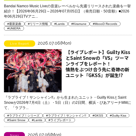
Bandai Namco Music Liveの音楽レーベルから先週リリースされた楽曲を一挙
紹介！【2026年06月29日～2026年07月05日】（発売日順・50音順）■2026
年06月29日TVアニ...
#最新楽曲
#リリース情報
#Lantis
#Kiramune
#MoooD Records
#UNIERA
2026.07.06(Mon)
Live Report
【ライブレポート】Guilty Kiss
とSaint Snowの「VS」ツーマ
ンライブをレポート！
情熱をぶつけ合う先に奇跡の新
ユニット『GKSS』が誕生!?
『ラブライブ！サンシャイン!!』から生まれたユニット・Guilty KissとSaint
Snowが2026年7月4日（土）・5日（日）の2日間、横浜・ぴあアリーナMMに
て、「ラブラ...
#ラブライブ！シリーズ
#ラブライブ！サンシャイン!!
#GKSS
#Guilty Kiss
#Saint Snow
#Lantis
#ライブレポート
2026.07.06(Mon)
News