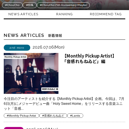
#ChouCho
#特集
#ChouCho15th Anniversary Playlist
NEWS ARTICLES
RANKING
RECOMMEND TAG
NEWS ARTICLES
新着情報
2026.07.06(Mon)
and more
【Monthly Pickup Artist】
「音感れもねゐど」編
今注目のアーティストを紹介する【Monthly Pickup Artist】企画。今回は、7月
6日(月)にメジャーデビュー曲「Holy Sweet Home」をリリースする音楽ユニ
ット「音感...
#Monthly Pickup Artist
#音感れもねゐど
#Lantis