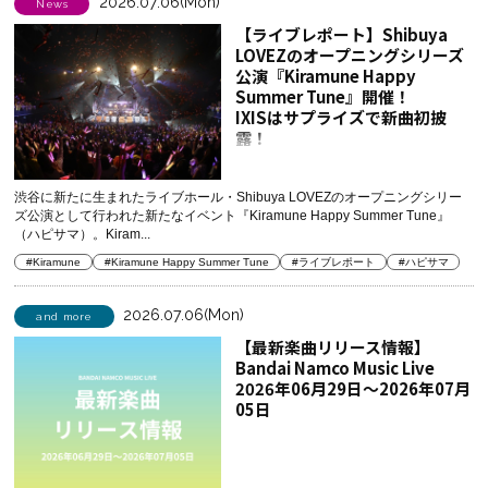
2026.07.06(Mon)
News
【ライブレポート】Shibuya
LOVEZのオープニングシリーズ
公演『Kiramune Happy
Summer Tune』開催！
IXISはサプライズで新曲初披
露！
渋谷に新たに生まれたライブホール・Shibuya LOVEZのオープニングシリー
ズ公演として行われた新たなイベント『Kiramune Happy Summer Tune』
（ハピサマ）。Kiram...
#Kiramune
#Kiramune Happy Summer Tune
#ライブレポート
#ハピサマ
2026.07.06(Mon)
and more
【最新楽曲リリース情報】
Bandai Namco Music Live
2026年06月29日～2026年07月
05日